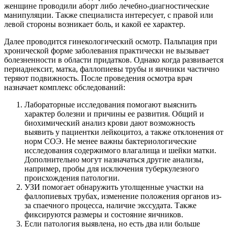
женщине проводили аборт либо лечебно-диагностические
манипуляции. Также специалиста интересует, с правой или
левой стороны возникает боль, и какой ее характер.
Далее проводится гинекологический осмотр. Пальпация при
хронической форме заболевания практически не вызывает
болезненности в области придатков. Однако когда развивается
периаднексит, матка, фаллопиевы трубы и яичники частично
теряют подвижность. После проведения осмотра врач
назначает комплекс обследований:
Лабораторные исследования помогают выяснить
характер болезни и причины ее развития. Общий и
биохимический анализ крови дают возможность
выявить у пациентки лейкоцитоз, а также отклонения от
норм СОЭ. Не менее важны бактериологические
исследования содержимого влагалища и шейки матки.
Дополнительно могут назначаться другие анализы,
например, пробы для исключения туберкулезного
происхождения патологии.
УЗИ помогает обнаружить утолщенные участки на
фаллопиевых трубах, изменение положения органов из-
за спаечного процесса, наличие экссудата. Также
фиксируются размеры и состояние яичников.
Если патология выявлена, но есть два или больше