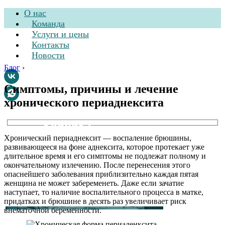
О нас
Команда
Услуги и цены
Контакты
Новости
Блог
›
Симптомы, причины и лечение
хронического периаднексита
Стоматологическая
клиника
Хронический периаднексит — воспаление брюшины,
развивающееся на фоне аднексита, которое протекает уже
длительное время и его симптомы не подлежат полному и
окончательному излечению. После перенесения этого
опаснейшего заболевания приблизительно каждая пятая
женщина не может забеременеть. Даже если зачатие
наступает, то наличие воспалительного процесса в матке,
придатках и брюшине в десять раз увеличивает риск
внематочной беременности.