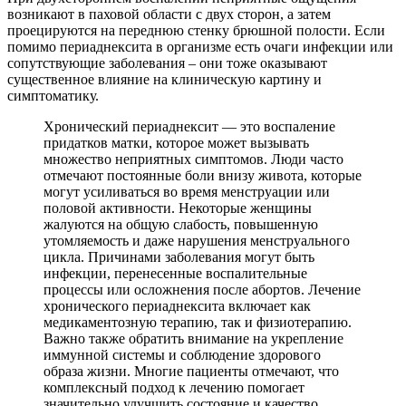
возникают в паховой области с двух сторон, а затем
проецируются на переднюю стенку брюшной полости. Если
помимо периаднексита в организме есть очаги инфекции или
сопутствующие заболевания – они тоже оказывают
существенное влияние на клиническую картину и
симптоматику.
Хронический периаднексит — это воспаление
придатков матки, которое может вызывать
множество неприятных симптомов. Люди часто
отмечают постоянные боли внизу живота, которые
могут усиливаться во время менструации или
половой активности. Некоторые женщины
жалуются на общую слабость, повышенную
утомляемость и даже нарушения менструального
цикла. Причинами заболевания могут быть
инфекции, перенесенные воспалительные
процессы или осложнения после абортов. Лечение
хронического периаднексита включает как
медикаментозную терапию, так и физиотерапию.
Важно также обратить внимание на укрепление
иммунной системы и соблюдение здорового
образа жизни. Многие пациенты отмечают, что
комплексный подход к лечению помогает
значительно улучшить состояние и качество