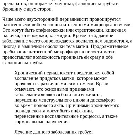
препаратов, он поражает яичники, фаллопиевы трубы и
брюшину с двух сторон.
Чаще всего двухсторонний периаднексит провоцируется
патогенными либо условно-патогенными микроорганизмами.
Это могут быть стафилококки или стрептококки, кишечная
палочка, энтерококки, хламидии. Кроме того, данное
заболевание часто сопровождается воспалением эндометрия, а
иногда и мышечной оболочки тела матки. Продолжительное
пребывание патогенной микрофлоры в полости матки
предоставляет возможность проникать ей сразу в обе
фаллопиевы трубы.
Хронический периаднексит представляет собой
воспаление придатков матки, которое может
проявляться различными симптомами. Врачи
отмечают, что основными признаками
заболевания являются боли внизу живота,
нарушения менструального цикла и дискомфорт
во время полового акта. Причинами хронического
периаднексита могут быть инфекции,
перенесенные воспалительные процессы, а также
гормональные нарушения.
Лечение данного заболевания требует