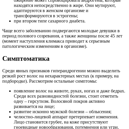
ожирение может спровоцировать андрогены, которые
находятся непосредственно в жире. Они мутируют,
адаптируются в женском организме и
трансформируются в эстрогены;
при втором типе сахарного диабета.
Чаще всего заболеванию подвергаются молодые девушки в
период полового созревания, а также женщины после 45 лет
(момент наступления климакса приводит к серьезным
патологическим изменениям в организме).
Симптоматика
Среди явных признаков гиперандрогении можно выделить
резкий рост волос на нехарактерных местах (к примеру, на
подбородке). Рассмотрим остальные симптомы:
появление волос на животе, руках, ногах и даже бедрах.
Среди всех разновидностей болезни, стоит отметить
одну – гирсутизм. Волосяной покров активно
развивается на лице;
развитие исконно мужской болезни – облысения;
челюстно-лицевой аппарат претерпевает изменения.
Лицо становится грубее, на коже присутствуют
гноевидные новообразования, потемнения или угри.