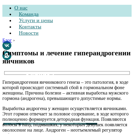
О нас
Команда
Услуги и цены
Контакты
Новости
Блог
›
Симптомы и лечение гиперандрогении
яичников
Стоматологическая
клиника
Гиперандрогения яичникового генеза – это патология, в ходе
которой происходит системный сбой в гормональном фоне
женщины. Причина болезни – активная выработка мужского
гормона (андрогена), превышающего допустимые нормы.
Выработка андрогена у женщин осуществляется яичниками.
Этот гормон отвечает за половое созревание, в ходе которого
полноценно формируется детородная функция. Появляются
волосы в паху, подмышках, у некоторых девушек появляется
оволосение на лице. Андроген – неотъемлемый регулятор