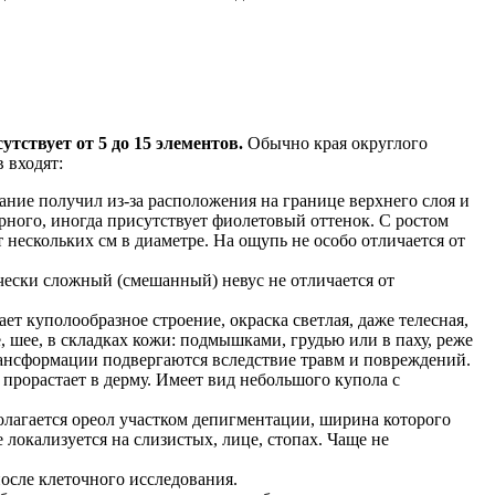
утствует от 5 до 15 элементов.
Обычно края округлого
 входят:
ание получил из-за расположения на границе верхнего слоя и
рного, иногда присутствует фиолетовый оттенок. С ростом
 нескольких см в диаметре. На ощупь не особо отличается от
ески сложный (смешанный) невус не отличается от
т куполообразное строение, окраска светлая, даже телесная,
е, шее, в складках кожи: подмышками, грудью или в паху, реже
трансформации подвергаются вследствие травм и повреждений.
 прорастает в дерму. Имеет вид небольшого купола с
олагается ореол участком депигментации, ширина которого
локализуется на слизистых, лице, стопах. Чаще не
после клеточного исследования.