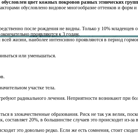
м обусловлен цвет кожных покровов разных этнических групп
акторами обусловлено видовое многообразие оттенков и форм и 
дственно после рождения не видны. Только у 10% младенцев он
 окончательно проявляются к 3 годам.
сей жизни, наиболее интенсивно проявляются в период гормона
иваться или уменьшаться.
ов.
начительном участке тела.
 требуют радикального лечения. Неприятности возникают при бо
ться в злокачественные образования. Риск не так уж велик, по
к, составляет 20%, в большинстве случаев это происходит из-за 
ходит это довольно редко. Если же есть сомнения, стоит сходить