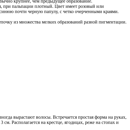
обычно крупнее, чем предыдущее образование.
ия, при пальпации плотный. Цвет имеет розовый или
-синюю почти черную папулу, с четко очерченными краями.
цепочку из множества мелких образований разной пигментации.
 иногда вырастают волосы. Встречается простая форма на руках,
см. Располагается на крестце, ягодицах, реже на стопах и