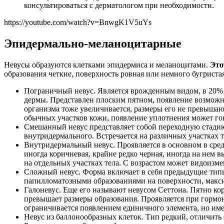
консультироваться с дерматологом при необходимости.
https://youtube.com/watch?v=BnwgK1V5uYs
Эпидермально-меланоцитарные
Невусы образуются клетками эпидермиса и меланоцитами.
Это
образования четкие, поверхность ровная или немного бугриста
Пограничный невус. Является врожденным видом, в 20% по
дермы. Представлен плоским пятном, появление возможно
организма тоже увеличивается, размеры его не превышают
обычных участков кожи, появление уплотнения может го
Смешанный невус представляет собой переходную стадию
внутридермального. Встречается на различных участках те
Внутридермальный невус. Проявляется в основном в средн
иногда коричневая, крайне редко черная, иногда на нем в
на отдельных участках тела. С возрастом может видоизм
Сложный невус. Форма включает в себя предыдущие типы о
папилломатозными образованиями на поверхности, макс
Галоневус. Еще его называют невусом Сеттона. Пятно ко
превышает размеры образования. Проявляется при гормона
ограничивается появлением единичного элемента, но имее
Невус из баллонообразных клеток. Тип редкий, отличить 