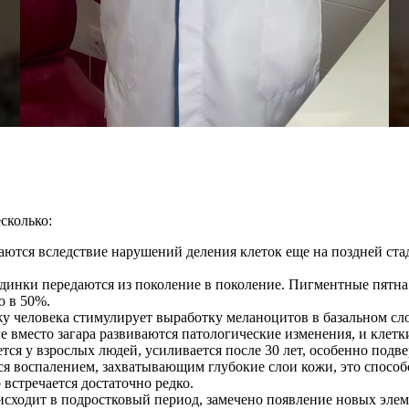
сколько:
аются вследствие нарушений деления клеток еще на поздней ста
родинки передаются из поколение в поколение. Пигментные пятн
ю в 50%.
у человека стимулирует выработку меланоцитов в базальном сло
 вместо загара развиваются патологические изменения, и клетк
ется у взрослых людей, усиливается после 30 лет, особенно по
 воспалением, захватывающим глубокие слои кожи, это способс
встречается достаточно редко.
исходит в подростковый период, замечено появление новых эле