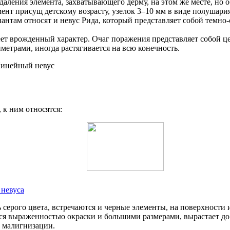
ления элемента, захватывающего дерму, на этом же месте, но 
мент присущ детскому возрасту, узелок 3–10 мм в виде полушар
антам относят и невус Рида, который представляет собой темно
еет врожденный характер. Очаг поражения представляет собой 
етрами, иногда растягивается на всю конечность.
 к ним относятся:
невуса
ь серого цвета, встречаются и черные элементы, на поверхности
ся выраженностью окраски и большими размерами, вырастает до 3 
е малигнизации.