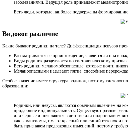
заболеваниями. Ведущая роль принадлежит меланотропно
Есть люди, которые наиболее подвержены формированию р
Видовое различие
Какие бывают родинки на теле? Дифференциация невусов прои
Рассматривается ее происхождение, является ли она врож
Виды родинок разделяются по гистологическому признаку,
Есть родинки меланомобезопасные, которые почти никогд
Меланоопасными называют пятна, способные перерождать
Особое значение имеет структура родинок, поэтому гистологи
образовании:
Родинки, или невусы, являются обычным явлением на кож
придающие индивидуальность. Существуют разные разнов
или черные и появляются в детстве или подростковом во
как гемангиомы, имеют красный или синий оттенок и во
быть признаком предраковых изменений, поэтому требуют