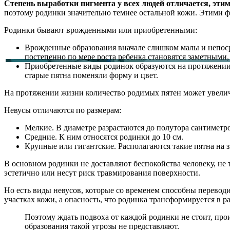
Степень выработки пигмента у всех людей отличается, эти
поэтому родинки значительно темнее остальной кожи. Этими ф
Родинки бывают врожденными или приобретенными:
Врожденные образования вначале слишком малы и непосре
постепенно по мере роста ребенка становятся заметными,
Приобретенные виды родинок образуются на протяжении в
старые пятна поменяли форму и цвет.
На протяжении жизни количество родимых пятен может увелич
Невусы отличаются по размерам:
Мелкие. В диаметре разрастаются до полутора сантиметр
Средние. К ним относятся родинки до 10 см.
Крупные или гигантские. Располагаются такие пятна на з
В основном родинки не доставляют беспокойства человеку, не
эстетично или несут риск травмирования поверхности.
Но есть виды невусов, которые со временем способны переводи
участках кожи, а опасность, что родинка трансформируется в ра
Поэтому ждать подвоха от каждой родинки не стоит, проис
образования такой угрозы не представляют.