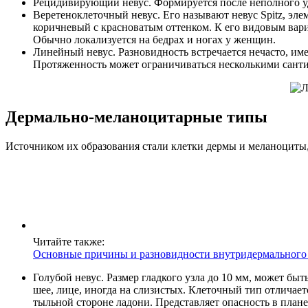
Рецидивирующий невус. Формируется после неполного уда
Веретеноклеточный невус. Его называют невус Spitz, эле
коричневый с красноватым оттенком. К его видовым вари
Обычно локализуется на бедрах и ногах у женщин.
Линейный невус. Разновидность встречается нечасто, им
Протяженность может ограничиваться несколькими сантим
Дермально-меланоцитарные типы
Источником их образования стали клетки дермы и меланоциты,
Читайте также:
Основные причины и разновидности внутридермального 
Голубой невус. Размер гладкого узла до 10 мм, может быт
шее, лице, иногда на слизистых. Клеточный тип отличает
тыльной стороне ладони. Представляет опасность в план