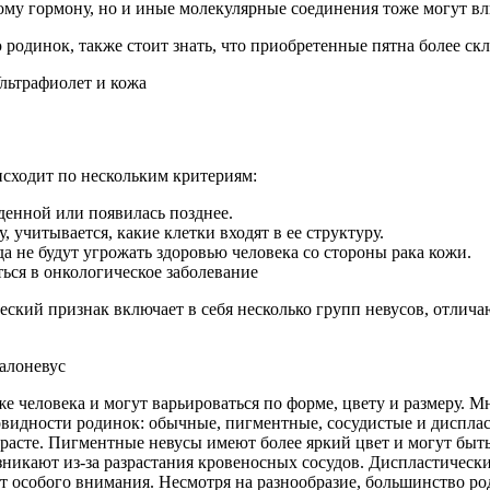
му гормону, но и иные молекулярные соединения тоже могут вли
одинок, также стоит знать, что приобретенные пятна более ск
сходит по нескольким критериям:
денной или появилась позднее.
 учитывается, какие клетки входят в ее структуру.
а не будут угрожать здоровью человека со стороны рака кожи.
ся в онкологическое заболевание
ческий признак включает в себя несколько групп невусов, отли
е человека и могут варьироваться по форме, цвету и размеру. 
идности родинок: обычные, пигментные, сосудистые и дисплас
зрасте. Пигментные невусы имеют более яркий цвет и могут бы
зникают из-за разрастания кровеносных сосудов. Диспластичес
 особого внимания. Несмотря на разнообразие, большинство ро