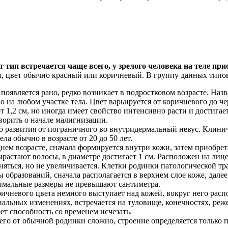
т тип встречается чаще всего, у зрелого человека на теле прис
я, цвет обычно красный или коричневый. В группу данных типов
является рано, редко возникает в подростковом возрасте. Назв
 на любом участке тела. Цвет варьируется от коричневого до че
 1,2 см, но иногда имеет свойство интенсивно расти и достигает
ворить о начале малигнизации.
 развития от пограничного во внутридермальный невус. Клинич
ла обычно в возрасте от 20 до 50 лет.
ем возрасте, сначала формируется внутри кожи, затем приобретае
ырастают волосы, в диаметре достигает 1 см. Расположен на лиц
еняться, но не увеличивается. Клетки родинки патологической 
бразований, сначала располагается в верхнем слое коже, далее
имальные размеры не превышают сантиметра.
ричневого цвета немного выступает над кожей, вокруг него расп
льных изменениях, встречается на туловище, конечностях, реже 
т способность со временем исчезать.
его от обычной родинки сложно, строение определяется только 