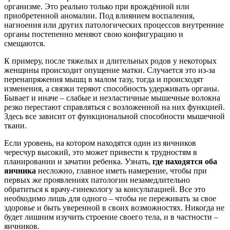
организме. Это реально только при врождённой или
приобретенной аномалии. Под влиянием воспаления,
нагноения или других патологических процессов внутренние
органы постепенно меняют свою конфигурацию и
смещаются.
К примеру, после тяжелых и длительных родов у некоторых
женщины происходит опущение матки. Случается это из-за
перенапряжения мышц в малом тазу, тогда и происходят
изменения, а связки теряют способность удерживать органы.
Бывает и иначе – слабые и неэластичные мышечные волокна
резко перестают справляться с возложенной на них функцией.
Здесь все зависит от функциональной способности мышечной
ткани.
Если уровень, на котором находятся один из яичников
чересчур высокий, это может привести к трудностям в
планировании и зачатии ребенка. Узнать,
где находятся оба
яичника
несложно, главное иметь намерение, чтобы при
первых же проявлениях патологии незамедлительно
обратиться к врачу-гинекологу за консультацией. Все это
необходимо лишь для одного – чтобы не переживать за свое
здоровье и быть уверенной в своих возможностях. Никогда не
будет лишним изучить строение своего тела, и в частности –
яичников.