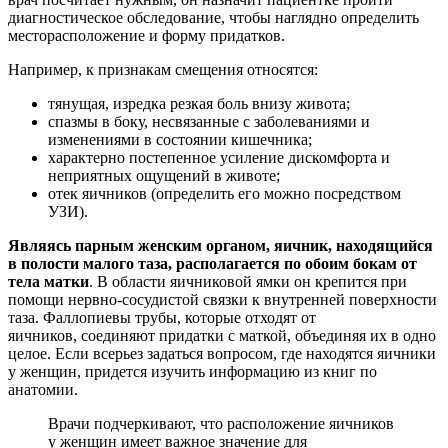
диагностическое обследование, чтобы наглядно определить
месторасположение и форму придатков.
Например, к признакам смещения относятся:
тянущая, изредка резкая боль внизу живота;
спазмы в боку, несвязанные с заболеваниями и
изменениями в состоянии кишечника;
характерно постепенное усиление дискомфорта и
неприятных ощущений в животе;
отек яичников (определить его можно посредством
УЗИ).
Являясь парным женским органом, яичник, находящийся
в полости малого таза, располагается по обоим бокам от
тела матки
. В области яичниковой ямки он крепится при
помощи нервно-сосудистой связки к внутренней поверхности
таза. Фаллопиевы трубы, которые отходят от
яичников, соединяют придатки с маткой, объединяя их в одно
целое. Если всерьез задаться вопросом, где находятся яичники
у женщин, придется изучить информацию из книг по
анатомии.
Врачи подчеркивают, что расположение яичников
у женщин имеет важное значение для