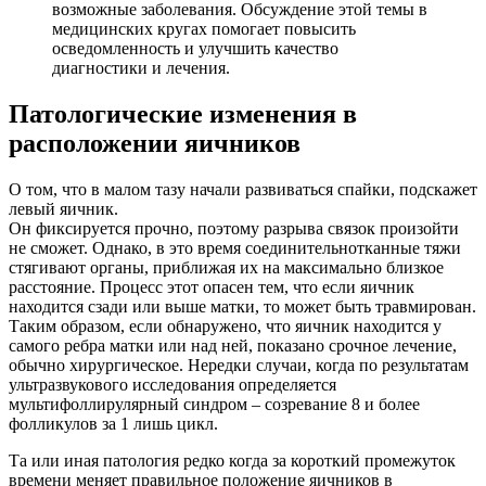
возможные заболевания. Обсуждение этой темы в
медицинских кругах помогает повысить
осведомленность и улучшить качество
диагностики и лечения.
Патологические изменения в
расположении яичников
О том, что в малом тазу начали развиваться спайки, подскажет
левый яичник.
Он фиксируется прочно, поэтому разрыва связок произойти
не сможет. Однако, в это время соединительнотканные тяжи
стягивают органы, приближая их на максимально близкое
расстояние. Процесс этот опасен тем, что если яичник
находится сзади или выше матки, то может быть травмирован.
Таким образом, если обнаружено, что яичник находится у
самого ребра матки или над ней, показано срочное лечение,
обычно хирургическое. Нередки случаи, когда по результатам
ультразвукового исследования определяется
мультифоллирулярный синдром – созревание 8 и более
фолликулов за 1 лишь цикл.
Та или иная патология редко когда за короткий промежуток
времени меняет правильное положение яичников в