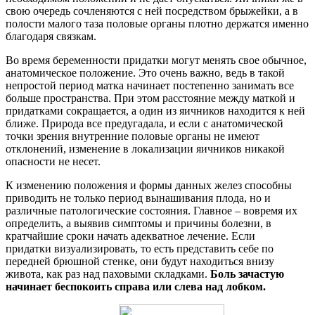
свою очередь сочленяются с ней посредством брыжейки, а в
полости малого таза половые органы плотно держатся именно
благодаря связкам.
Во время беременности придатки могут менять свое обычное,
анатомическое положение. Это очень важно, ведь в такой
непростой период матка начинает постепенно занимать все
больше пространства. При этом расстояние между маткой и
придатками сокращается, а один из яичников находится к ней
ближе. Природа все предугадала, и если с анатомической
точки зрения внутренние половые органы не имеют
отклонений, изменение в локализации яичников никакой
опасности не несет.
К изменению положения и формы данных желез способны
приводить не только период вынашивания плода, но и
различные патологические состояния. Главное – вовремя их
определить, а выявив симптомы и причины болезни, в
кратчайшие сроки начать адекватное лечение. Если
придатки визуализировать, то есть представить себе по
передней брюшной стенке, они будут находиться внизу
живота, как раз над паховыми складками.
Боль зачастую
начинает беспокоить справа или слева над лобком.