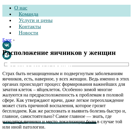
О нас
Команда
Услуги и цены
Контакты
Новости
Блог
›
Расположение яичников у женщин
Стоматологическая
клиника
Страх быть незащищенным и подвергнутым заболеваниям
яичников, есть, наверное, у всех женщин. Ведь именно в этих
органах происходит процесс формирования важнейших для
зачатия клеток – яйцеклеток. Особенно зимой многие
жалуются на предрасположенность к проблемам в половой
сфере. Как утверждают врачи, даже легкое переохлаждение
может стать причиной воспаления, которое грозит
бесплодием. Как же распознать и выявить болезнь быстро и,
главное, самостоятельно? Самое главное — знать, где
находятся яичники и место локализации боли в случае той
или иной патологии.