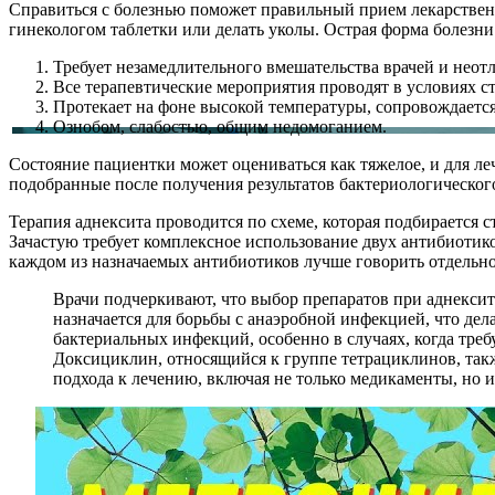
Справиться с болезнью поможет правильный прием лекарственны
гинекологом таблетки или делать уколы. Острая форма болезни
Требует незамедлительного вмешательства врачей и не
Все терапевтические мероприятия проводят в условиях с
Протекает на фоне высокой температуры, сопровождает
Ознобом, слабостью, общим недомоганием.
Состояние пациентки может оцениваться как тяжелое, и для л
подобранные после получения результатов бактериологического
Терапия аднексита проводится по схеме, которая подбирается 
Зачастую требует комплексное использование двух антибиот
каждом из назначаемых антибиотиков лучше говорить отдельно
Врачи подчеркивают, что выбор препаратов при аднексит
назначается для борьбы с анаэробной инфекцией, что де
бактериальных инфекций, особенно в случаях, когда треб
Доксициклин, относящийся к группе тетрациклинов, та
подхода к лечению, включая не только медикаменты, но 