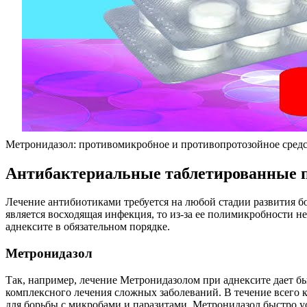
Метронидазол: противомикробное и противопротозойное средс
Антибактериальные таблетированные п
Лечение антибиотиками требуется на любой стадии развития б
является восходящая инфекция, то из-за ее полимикробности 
аднексите в обязательном порядке.
Метронидазол
Так, например, лечение Метронидазолом при аднексите дает б
комплексного лечения сложных заболеваний. В течение всего ку
для борьбы с микробами и паразитами. Метронидазол быстро ус