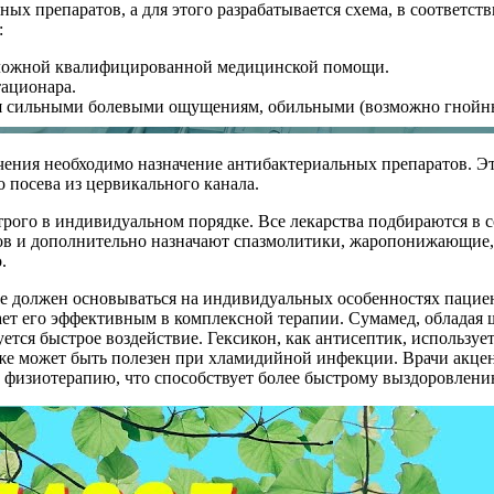
х препаратов, а для этого разрабатывается схема, в соответст
:
отложной квалифицированной медицинской помощи.
тационара.
ся сильными болевыми ощущениям, обильными (возможно гнойн
ечения необходимо назначение антибактериальных препаратов. Э
 посева из цервикального канала.
строго в индивидуальном порядке. Все лекарства подбираются в 
иков и дополнительно назначают спазмолитики, жаропонижающи
.
е должен основываться на индивидуальных особенностях пациен
лает его эффективным в комплексной терапии. Сумамед, обладая
уется быстрое воздействие. Гексикон, как антисептик, использу
кже может быть полезен при хламидийной инфекции. Врачи акце
и физиотерапию, что способствует более быстрому выздоровлени