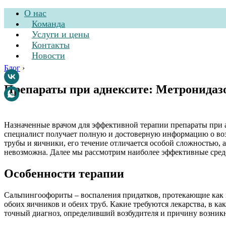
О нас
Команда
Услуги и цены
Контакты
Новости
Блог
›
Препараты при аднексите: Метронидазо
Стоматологическа
Назначенные врачом для эффективной терапии препараты при а
специалист получает полную и достоверную информацию о возб
трубы и яичники, его течение отличается особой сложностью, 
невозможна. Далее мы рассмотрим наиболее эффективные средс
Особенности терапии
Сальпингоофориты – воспаления придатков, протекающие как 
обоих яичников и обеих труб. Какие требуются лекарства, в к
точный диагноз, определивший возбудителя и причину возникн