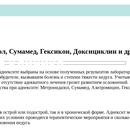
л, Сумамед, Гексикон, Доксициклин и д
я клиника
днексите выбраны на основе полученных результатов лабораторн
удителе, вызвавшем болезнь и степени тяжести недуга. Учитыв
а отсутствие адекватного лечения грозит развитием осложнений.
тва при аднексите: Метронидазол, Сумамед, Азитромицин, Гекс
в острой или подострой, так и в хронической форме. Аднексит
аких условиях проводятся терапевтические мероприятия и скольк
овения недуга.