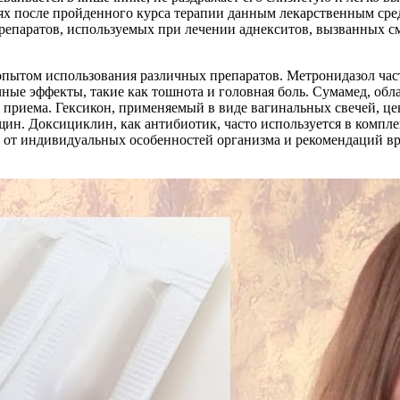
ях после пройденного курса терапии данным лекарственным сре
репаратов, используемых при лечении аднекситов, вызванных см
опытом использования различных препаратов. Метронидазол час
ые эффекты, такие как тошнота и головная боль. Сумамед, обл
 приема. Гексикон, применяемый в виде вагинальных свечей, це
ин. Доксициклин, как антибиотик, часто используется в компл
т от индивидуальных особенностей организма и рекомендаций вр