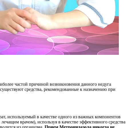
аиболее частой причиной возникновения данного недуга
 существуют средства, рекомендованные к назначению при
рат, используемый в качестве одного из важных компонентов
 лечащим врачом), используя в качестве эффективного средства
ыводится из организма.
Прием Метронидазола никогда не