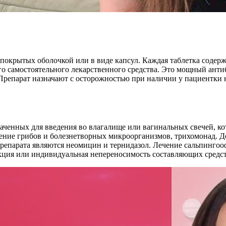
 покрытых оболочкой или в виде капсул. Каждая таблетка содерж
о самостоятельного лекарственного средства. Это мощный антиб
епарат назначают с осторожностью при наличии у пациентки н
аченных для введения во влагалище или вагинальных свечей, ко
ение грибов и болезнетворных микроорганизмов, трихомонад. Д
епарата являются неомицин и тернидазол. Лечение сальпингоо
акция или индивидуальная непереносимость составляющих средс