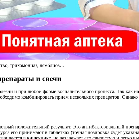
тво, трихомониаз, лямблиоз…
репараты и свечи
олезни и при любой форме воспалительного процесса. Так как н
необходимо комбинировать прием нескольких препаратов. Однако
ыстрый положительный результат. Это антибактериальный препа
рса его принимают в таблетках (точная дозировка будет указана
ваивается в кишечнике, не раздражает его слизистую и легко в