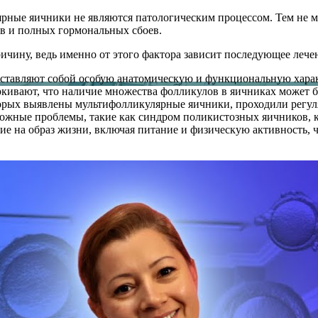
ные яичники не являются патологическим процессом. Тем не ме
в и полных гормональных сбоев.
ричину, ведь именно от этого фактора зависит последующее лече
ставляют собой особую анатомическую и функциональную характ
ивают, что наличие множества фолликулов в яичниках может б
рых выявлены мультифолликулярные яичники, проходили регуля
можные проблемы, такие как синдром поликистозных яичников, 
е на образ жизни, включая питание и физическую активность, 