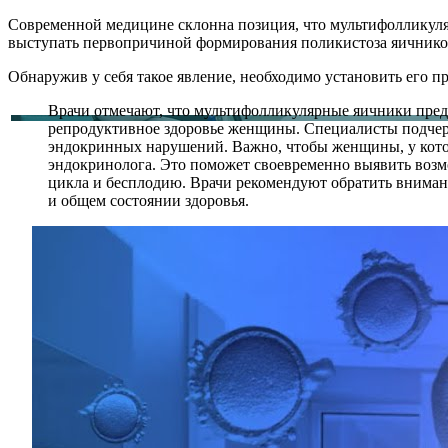
Современной медицине склонна позиция, что мультифолликуляр
выступать первопричиной формирования поликистоза яичнико
Обнаружив у себя такое явление, необходимо установить его п
Врачи отмечают, что мультифолликулярные яичники пред
репродуктивное здоровье женщины. Специалисты подчерк
эндокринных нарушений. Важно, чтобы женщины, у кото
эндокринолога. Это поможет своевременно выявить воз
цикла и бесплодию. Врачи рекомендуют обратить внимани
и общем состоянии здоровья.