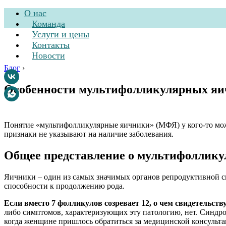
О нас
Команда
Услуги и цены
Контакты
Новости
Блог
›
Особенности мультифолликулярных яи
Стоматологическа
Понятие «мультифолликулярные яичники» (МФЯ) у кого-то может
признаки не указывают на наличие заболевания.
Общее представление о мультифоллик
Яичники – один из самых значимых органов репродуктивной си
способности к продолжению рода.
Если вместо 7 фолликулов созревает 12, о чем свидетельств
либо симптомов, характеризующих эту патологию, нет. Синдро
когда женщине пришлось обратиться за медицинской консульта