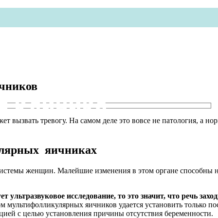
чников
я клиника
 вызвать тревогу. На самом деле это вовсе не патология, а нор
улярных яичниках
стемы женщин. Малейшие изменения в этом органе способны нега
ует ультразвуковое исследование, то это значит, что речь з
м мультифолликулярных яичников удается установить только пос
цией с целью установления причины отсутствия беременности.