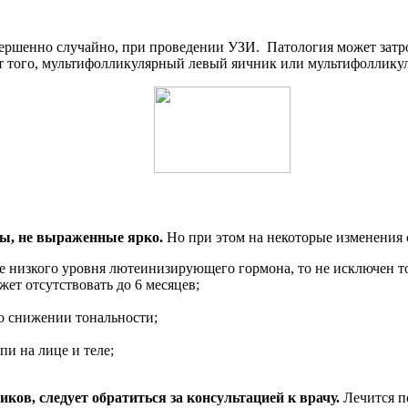
шенно случайно, при проведении УЗИ. Патология может затрону
 от того, мультифолликулярный левый яичник или мультифоллику
ы, не выраженные ярко.
Но при этом на некоторые изменения 
е низкого уровня лютеинизирующего гормона, то не исключен то
ет отсутствовать до 6 месяцев;
о снижении тональности;
пи на лице и теле;
в, следует обратиться за консультацией к врачу.
Лечится п