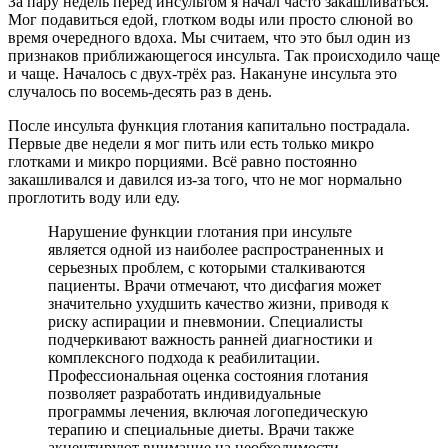
За пару недель перед инсультом я начал часто закашливаться.
Мог подавиться едой, глотком воды или просто слюной во
время очередного вдоха. Мы считаем, что это был один из
признаков приближающегося инсульта. Так происходило чаще
и чаще. Началось с двух-трёх раз. Накануне инсульта это
случалось по восемь-десять раз в день.
После инсульта функция глотания капитально пострадала.
Первые две недели я мог пить или есть только микро
глотками и микро порциями. Всё равно постоянно
закашливался и давился из-за того, что не мог нормально
проглотить воду или еду.
Нарушение функции глотания при инсульте
является одной из наиболее распространенных и
серьезных проблем, с которыми сталкиваются
пациенты. Врачи отмечают, что дисфагия может
значительно ухудшить качество жизни, приводя к
риску аспирации и пневмонии. Специалисты
подчеркивают важность ранней диагностики и
комплексного подхода к реабилитации.
Профессиональная оценка состояния глотания
позволяет разработать индивидуальные
программы лечения, включая логопедическую
терапию и специальные диеты. Врачи также
акцентируют внимание на необходимости