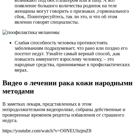
возникают под бюстгальтером или в паху. А вот
появление большого количества родинок на теле
женщины могут говорить о признаках ,гормонального
сбоя,. Поинтересуйтесь, так ли это, и что об этом
явлении говорят специалисты.
Слабая способность человека противостоять
заболеваниям подразумевает, что рано или поздно его
посетит недуг. Узнайте самый верный способ, ,как
повысить иммунитет взрослому человеку, – это
народные средства, принимаемые в профилактических
мерах.
Видео о лечении рака кожи народными
методами
В заметках лекаря, представленных в этом
непродолжительном видеоролике, собраны действенные и
проверенные временем рецепты избавления от страшного
недуга.
https://youtube.com/watch?v=O0NEUbzjmZ8