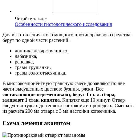
Читайте также:
Особенности гистологического исследования
Для изготовления этого мощного противоракового средства,
берут по одной части растений:
донника лекарственного,
лабазника,
репешка,
травы грушанки,
травы золототысячника.
В многокомпонентную травяную смесь добавляют по две
части высушенных цветков: бузины, ряски. В
се
составляющие перемешивают, берут 1 ст. л. сбора,
заливают 1 стак. кипятка
. Кипятят еще 10 минут. Отвар
следует остудить до теплого состояния и процедить. Смешать
из расчета 200 мл отвара с 3 мл настойки копеечника.
Схема лечения аконитом