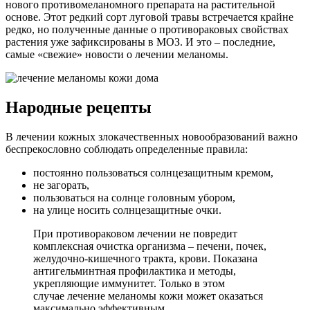
нового противомеланомного препарата на растительной
основе. Этот редкий сорт луговой травы встречается крайне
редко, но полученные данные о противораковых свойствах
растения уже зафиксированы в МОЗ. И это – последние,
самые «свежие» новости о лечении меланомы.
Народные рецепты
В лечении кожных злокачественных новообразований важно
беспрекословно соблюдать определенные правила:
постоянно пользоваться солнцезащитным кремом,
не загорать,
пользоваться на солнце головным убором,
на улице носить солнцезащитные очки.
При противораковом лечении не повредит
комплексная очистка организма – печени, почек,
желудочно-кишечного тракта, крови. Показана
антигельминтная профилактика и методы,
укрепляющие иммунитет. Только в этом
случае лечение меланомы кожи может оказаться
максимально эффективным.