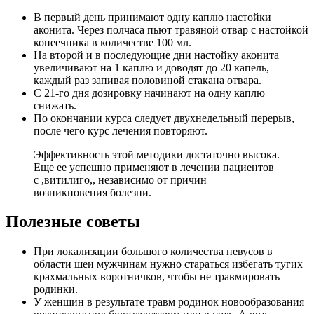
В первый день принимают одну каплю настойки
аконита. Через полчаса пьют травяной отвар с настойкой
копеечника в количестве 100 мл.
На второй и в последующие дни настойку аконита
увеличивают на 1 каплю и доводят до 20 капель,
каждый раз запивая половиной стакана отвара.
С 21-го дня дозировку начинают на одну каплю
снижать.
По окончании курса следует двухнедельный перерыв,
после чего курс лечения повторяют.
Эффективность этой методики достаточно высока.
Еще ее успешно применяют в лечении пациентов
с ,витилиго,, независимо от причин
возникновения болезни.
Полезные советы
При локализации большого количества невусов в
области шеи мужчинам нужно стараться избегать тугих
крахмальных воротничков, чтобы не травмировать
родинки.
У женщин в результате травм родинок новообразования