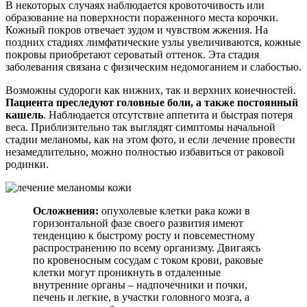
В некоторых случаях наблюдается кровоточивость или
образование на поверхности пораженного места корочки.
Кожный покров отвечает зудом и чувством жжения. На
поздних стадиях лимфатические узлы увеличиваются, кожные
покровы приобретают сероватый оттенок. Эта стадия
заболевания связана с физическим недомоганием и слабостью.
Возможны судороги как нижних, так и верхних конечностей.
Пациента преследуют головные боли, а также постоянный
кашель
. Наблюдается отсутствие аппетита и быстрая потеря
веса. Приблизительно так выглядят симптомы начальной
стадии меланомы, как на этом фото, и если лечение провести
незамедлительно, можно полностью избавиться от раковой
родинки.
Осложнения:
опухолевые клетки рака кожи в
горизонтальной фазе своего развития имеют
тенденцию к быстрому росту и повсеместному
распространению по всему организму. Двигаясь
по кровеносным сосудам с током крови, раковые
клетки могут проникнуть в отдаленные
внутренние органы – надпочечники и почки,
печень и легкие, в участки головного мозга, а