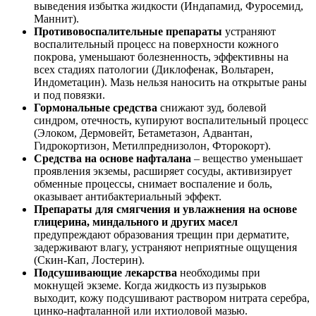
выведения избытка жидкости (Индапамид, Фуросемид,
Маннит).
Противовоспалительные препараты
устраняют
воспалительный процесс на поверхности кожного
покрова, уменьшают болезненность, эффективны на
всех стадиях патологии (Диклофенак, Вольтарен,
Индометацин). Мазь нельзя наносить на открытые раны
и под повязки.
Гормональные средства
снижают зуд, болевой
синдром, отечность, купируют воспалительный процесс
(Элоком, Дермовейт, Бетаметазон, Адвантан,
Гидрокортизон, Метилпреднизолон, Фторокорт).
Средства на основе нафталана
– вещество уменьшает
проявления экземы, расширяет сосуды, активизирует
обменные процессы, снимает воспаление и боль,
оказывает антибактериальный эффект.
Препараты для смягчения и увлажнения на основе
глицерина, миндального и других масел
предупреждают образования трещин при дерматите,
задерживают влагу, устраняют неприятные ощущения
(Скин-Кап, Лостерин).
Подсушивающие лекарства
необходимы при
мокнущей экземе. Когда жидкость из пузырьков
выходит, кожу подсушивают раствором нитрата серебра,
цинко-нафталанной или ихтиоловой мазью.