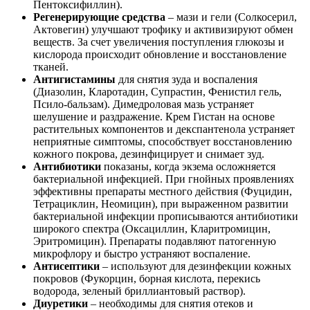
Пентоксифиллин).
Регенерирующие средства
– мази и гели (Солкосерил,
Актовегин) улучшают трофику и активизируют обмен
веществ. За счет увеличения поступления глюкозы и
кислорода происходит обновление и восстановление
тканей.
Антигистамины
для снятия зуда и воспаления
(Диазолин, Кларотадин, Супрастин, Фенистил гель,
Псило-бальзам). Димедроловая мазь устраняет
шелушение и раздражение. Крем Гистан на основе
растительных компонентов и декспантенола устраняет
неприятные симптомы, способствует восстановлению
кожного покрова, дезинфицирует и снимает зуд.
Антибиотики
показаны, когда экзема осложняется
бактериальной инфекцией. При гнойных проявлениях
эффективны препараты местного действия (Фуцидин,
Тетрациклин, Неомицин), при выраженном развитии
бактериальной инфекции прописываются антибиотики
широкого спектра (Оксациллин, Кларитромицин,
Эритромицин). Препараты подавляют патогенную
микрофлору и быстро устраняют воспаление.
Антисептики
– используют для дезинфекции кожных
покровов (Фукорцин, борная кислота, перекись
водорода, зеленый бриллиантовый раствор).
Диуретики
– необходимы для снятия отеков и