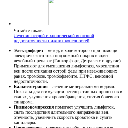
Читайте также:
Лечение острой и хронической венозной
недостаточности нижних конечностей
Электрофорез
– метод, в ходе которого при помощи
электрического тока под кожный покров вводят
лечебный препарат (Гинкор форт, Детралекс и другие).
Применяют для уменьшения лимфостаза, укрепления
вен после стихания острой фазы при незаживающих
ранах, тромбозе, тромбофлебите, ПТФС, венозной
недостаточности.
Бальнеотерапия
– лечение минеральными водами.
Показана для стимуляции регенеративных процессов в
тканях, улучшения кровообращения, снятия болевого
синдрома.
Пневмокомпрессия
помогает улучшить лимфоток,
снять последствия длительного напряжения вен,
отечность, увеличить скорость кровотока и сузить
капилляры.
Грязелечение
– повязки с лечебными осадочными