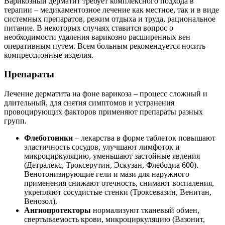
Варикозный дерматит требует комплексного подхода в
терапии – медикаментозное лечение как местное, так и в виде
системных препаратов, режим отдыха и труда, рациональное
питание. В некоторых случаях ставится вопрос о
необходимости удаления варикозно расширенных вен
оперативным путем. Всем больным рекомендуется носить
компрессионные изделия.
Препараты
Лечение дерматита на фоне варикоза – процесс сложный и
длительный, для снятия симптомов и устранения
провоцирующих факторов применяют препараты разных
групп.
Флеботоники
– лекарства в форме таблеток повышают
эластичность сосудов, улучшают лимфоток и
микроциркуляцию, уменьшают застойные явления
(Детралекс, Троксерутин, Эскузан, Флебодиа 600).
Венотонизирующие гели и мази для наружного
применения снижают отечность, снимают воспаления,
укрепляют сосудистые стенки (Троксевазин, Венитан,
Венозол).
Ангиопротекторы
нормализуют тканевый обмен,
свертываемость крови, микроциркуляцию (Вазонит,