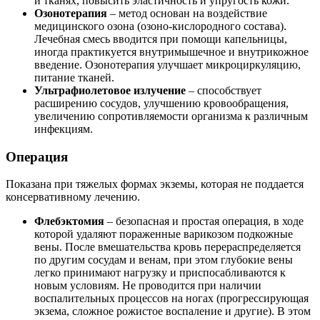
и тканях, повысить эластичность и упругость кожи.
Озонотерапия
– метод основан на воздействие
медицинского озона (озоно-кислородного состава).
Лечебная смесь вводится при помощи капельницы,
иногда практикуется внутримышечное и внутрикожное
введение. Озонотерапия улучшает микроциркуляцию,
питание тканей.
Ультрафиолетовое излучение
– способствует
расширению сосудов, улучшению кровообращения,
увеличению сопротивляемости организма к различным
инфекциям.
Операция
Показана при тяжелых формах экземы, которая не поддается
консервативному лечению.
Флебэктомия
– безопасная и простая операция, в ходе
которой удаляют пораженные варикозом подкожные
вены. После вмешательства кровь перераспределяется
по другим сосудам и венам, при этом глубокие вены
легко принимают нагрузку и приспосабливаются к
новым условиям. Не проводится при наличии
воспалительных процессов на ногах (прогрессирующая
экзема, сложное рожистое воспаление и другие). В этом