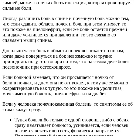
камней, может в почках быть инфекция, которая провоцирует
сильные боли.
Иногда различить боль в спине и почечную боль можно тем,
что если сдавить область почек и боль при этом утихает, то
это похоже на пиелонефрит, если же боль остается прежней
или даже усиливается при давлении, то это связано со
спазмами мышц спины.
Довольно часто боль в области почек возникает по ночам,
когда даже повернуться на бок невозможно и трудно
приподнять ногу, это говорит о том, что на самом деле болит
позвоночник при остеохондрозе.
Если больной замечает, что он просыпается ночью от
боли в почках, и днем она не отпускает, к тому же ее можно
охарактеризовать как тупую, то это похоже на уролитиаз,
мочекаменную болезнь, пиелонефрит и на диабет.
Если у человека почечнокаменная болезнь, то симптомы ее об
этом скажут сразу:
Тупая боль либо только с одной стороны, либо с обеих
сразу изматывает больного, усиливается, если человек
пытается встать или сесть, физически напрягается.