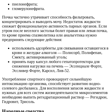
пиелонефрита;
гломерулонефрита.
Почка частично утрачивает способность фильтровать,
концентрировать и выводить мочу. Недостаток жидкости
снижает функциональную активность парных органов. Если
утром после веселого застолья болит правая или левая почка,
то кроме приема спазмолитика или анальгетика нужно
предпринять следующие действия:
использовать адсорбенты для связывания оставшегося в
крови и желудке алкоголя — Полисорб, Полифепан,
Смекту, активированный уголь;
принять пару капсул любого гепатопротектора для
снижения нагрузки на печень — Эссенциале Форте,
Эссливер Форте, Карсил, Лив-52.
Употребление спиртного провоцирует сильнейшую
интоксикацию организма, способствует развитию водно-
солевого дисбаланса. Для восполнения запасов жидкости и
нужных для всех систем жизнедеятельности микроэлементов
необходимо выпить регидратационный раствор — Регидрон,
Гидровит, Трисоль.
Народные средства