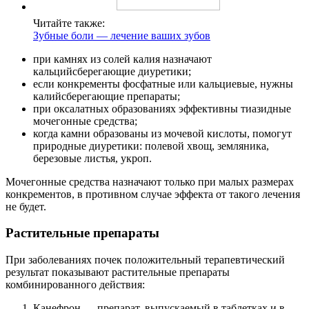
Читайте также:
Зубные боли — лечение ваших зубов
при камнях из солей калия назначают
кальцийсберегающие диуретики;
если конкременты фосфатные или кальциевые, нужны
калийсберегающие препараты;
при оксалатных образованиях эффективны тиазидные
мочегонные средства;
когда камни образованы из мочевой кислоты, помогут
природные диуретики: полевой хвощ, земляника,
березовые листья, укроп.
Мочегонные средства назначают только при малых размерах
конкрементов, в противном случае эффекта от такого лечения
не будет.
Растительные препараты
При заболеваниях почек положительный терапевтический
результат показывают растительные препараты
комбинированного действия:
Канефрон — препарат, выпускаемый в таблетках и в