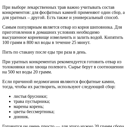
При выборе лекарственных трав важно учитывать состав
конкрементов: для фосфатных камней применяют один сбор, а
для уратных – другой. Есть также и универсальный способ.
Самым популярным является отвар из корня шиповника. Для
приготовления в домашних условиях необходимо
высушенное корневище измельчить и залить водой. Кипятить
100 грамм в 800 мл воды в течение 25 минут.
Пить по стакану после еды три раза в день.
При уратных конкрементах рекомендуется готовить отвар из
толокнянки или хвоща полевого. Сырье берут в соотношении
на 500 мл воды 20 грамм.
Если причиной недомогания являются фосфатные камни,
тогда, чтобы их растворить, используют следующий сбор:
листья брусники;
трава пустырника;
марены корень;
цветы бессмертника;
донник.
Готовится он очень просто — для этого нужно 20 грамм сбора