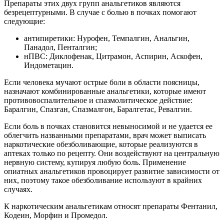
Препараты этих двух групп анальгетиков являются
безрецептурными. В случае с болью в почках помогают
следующие:
антипиретики: Нурофен, Темпалгин, Анальгин,
Панадол, Пенталгин;
нПВС: Диклофенак, Цитрамон, Аспирин, Аскофен,
Индометацин.
Если человека мучают острые боли в области поясницы,
назначают комбинированные анальгетики, которые имеют
противовоспалительное и спазмолитическое действие:
Баралгин, Спазган, Спазмалгон, Баралгетас, Ревалгин.
Если боль в почках становится невыносимой и не удается ее
облегчить названными препаратами, врач может выписать
наркотические обезболивающие, которые реализуются в
аптеках только по рецепту. Они воздействуют на центральную
нервную систему, купируя любую боль. Применение
опиатных анальгетиков провоцирует развитие зависимости от
них, поэтому такое обезболивание используют в крайних
случаях.
К наркотическим анальгетикам относят препараты Фентанил,
Кодеин, Морфин и Промедол.