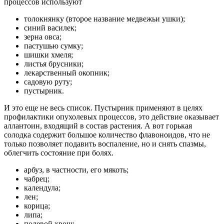
процессов используют
толокнянку (второе название медвежьи ушки);
синий василек;
зерна овса;
пастушью сумку;
шишки хмеля;
листья брусники;
лекарственный окопник;
садовую руту;
пустырник.
И это еще не весь список. Пустырник применяют в целях
профилактики опухолевых процессов, это действие оказывает
аллантоин, входящий в состав растения. А вот горькая
солодка содержит большое количество флавоноидов, что не
только позволяет подавить воспаление, но и снять спазмы,
облегчить состояние при болях.
арбуз, в частности, его мякоть;
чабрец;
календула;
лен;
корица;
липа;
полевой хвощ;