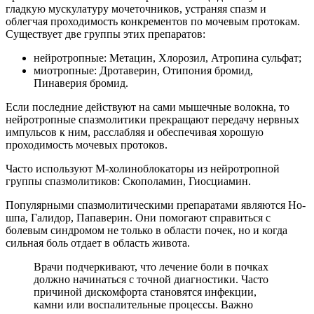
гладкую мускулатуру мочеточников, устраняя спазм и
облегчая проходимость конкрементов по мочевым протокам.
Существует две группы этих препаратов:
нейротропные: Метацин, Хлорозил, Атропина сульфат;
миотропные: Дротаверин, Отипония бромид,
Пинаверия бромид.
Если последние действуют на сами мышечные волокна, то
нейротропные спазмолитики прекращают передачу нервных
импульсов к ним, расслабляя и обеспечивая хорошую
проходимость мочевых протоков.
Часто используют M-холиноблокаторы из нейротропной
группы спазмолитиков: Скополамин, Гиосциамин.
Популярными спазмолитическими препаратами являются Но-
шпа, Галидор, Папаверин. Они помогают справиться с
болевым синдромом не только в области почек, но и когда
сильная боль отдает в область живота.
Врачи подчеркивают, что лечение боли в почках
должно начинаться с точной диагностики. Часто
причиной дискомфорта становятся инфекции,
камни или воспалительные процессы. Важно