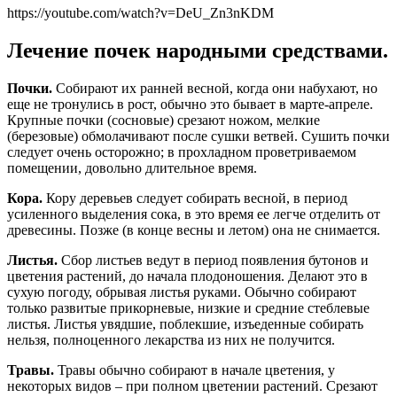
https://youtube.com/watch?v=DeU_Zn3nKDM
Лечение почек народными средствами.
Почки.
Собирают их ранней весной, когда они набухают, но
еще не тронулись в рост, обычно это бывает в марте-апреле.
Крупные почки (сосновые) срезают ножом, мелкие
(березовые) обмолачивают после сушки ветвей. Сушить почки
следует очень осторожно; в прохладном проветриваемом
помещении, довольно длительное время.
Кора.
Кору деревьев следует собирать весной, в период
усиленного выделения сока, в это время ее легче отделить от
древесины. Позже (в конце весны и летом) она не снимается.
Листья.
Сбор листьев ведут в период появления бутонов и
цветения растений, до начала плодоношения. Делают это в
сухую погоду, обрывая листья руками. Обычно собирают
только развитые прикорневые, низкие и средние стеблевые
листья. Листья увядшие, поблекшие, изъеденные собирать
нельзя, полноценного лекарства из них не получится.
Травы.
Травы обычно собирают в начале цветения, у
некоторых видов – при полном цветении растений. Срезают