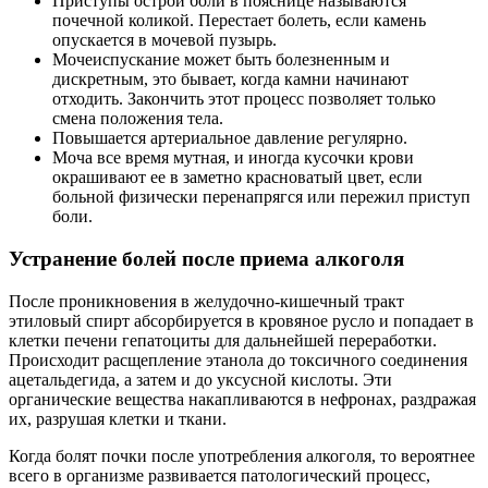
Приступы острой боли в пояснице называются
почечной коликой. Перестает болеть, если камень
опускается в мочевой пузырь.
Мочеиспускание может быть болезненным и
дискретным, это бывает, когда камни начинают
отходить. Закончить этот процесс позволяет только
смена положения тела.
Повышается артериальное давление регулярно.
Моча все время мутная, и иногда кусочки крови
окрашивают ее в заметно красноватый цвет, если
больной физически перенапрягся или пережил приступ
боли.
Устранение болей после приема алкоголя
После проникновения в желудочно-кишечный тракт
этиловый спирт абсорбируется в кровяное русло и попадает в
клетки печени гепатоциты для дальнейшей переработки.
Происходит расщепление этанола до токсичного соединения
ацетальдегида, а затем и до уксусной кислоты. Эти
органические вещества накапливаются в нефронах, раздражая
их, разрушая клетки и ткани.
Когда болят почки после употребления алкоголя, то вероятнее
всего в организме развивается патологический процесс,