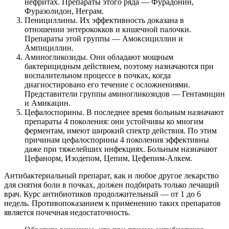
нефритах. Препараты этого ряда — Фурадонин,
Фуразолидон, Неграм.
Пенициллины. Их эффективность доказана в
отношении энтерококков и кишечной палочки.
Препараты этой группы — Амоксициллин и
Ампициллин.
Аминогликозиды. Они обладают мощным
бактерицидным действием, поэтому назначаются при
воспалительном процессе в почках, когда
диагностировано его течение с осложнениями.
Представители группы аминогликозидов — Гентамицин
и Амикацин.
Цефалоспорины. В последнее время больным назначают
препараты 4 поколения: они устойчивы ко многим
ферментам, имеют широкий спектр действия. По этим
причинам цефалоспорины 4 поколения эффективны
даже при тяжелейших инфекциях. Больным назначают
Цефанорм, Изодепом, Цепим, Цефепим-Алкем.
Антибактериальный препарат, как и любое другое лекарство
для снятия боли в почках, должен подбирать только лечащий
врач. Курс антибиотиков продолжительный — от 1 до 6
недель. Противопоказанием к применению таких препаратов
является почечная недостаточность.