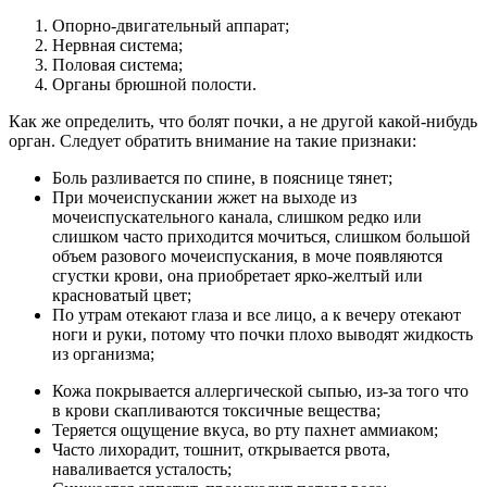
Опорно-двигательный аппарат;
Нервная система;
Половая система;
Органы брюшной полости.
Как же определить, что болят почки, а не другой какой-нибудь
орган. Следует обратить внимание на такие признаки:
Боль разливается по спине, в пояснице тянет;
При мочеиспускании жжет на выходе из
мочеиспускательного канала, слишком редко или
слишком часто приходится мочиться, слишком большой
объем разового мочеиспускания, в моче появляются
сгустки крови, она приобретает ярко-желтый или
красноватый цвет;
По утрам отекают глаза и все лицо, а к вечеру отекают
ноги и руки, потому что почки плохо выводят жидкость
из организма;
Кожа покрывается аллергической сыпью, из-за того что
в крови скапливаются токсичные вещества;
Теряется ощущение вкуса, во рту пахнет аммиаком;
Часто лихорадит, тошнит, открывается рвота,
наваливается усталость;