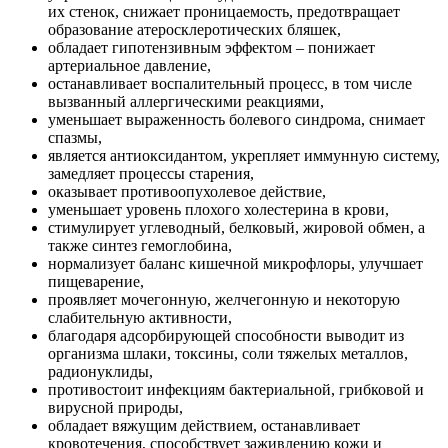
их стенок, снижает проницаемость, предотвращает
образование атеросклеротических бляшек,
обладает гипотензивным эффектом – понижает
артериальное давление,
останавливает воспалительный процесс, в том числе
вызванный аллергическими реакциями,
уменьшает выраженность болевого синдрома, снимает
спазмы,
является антиоксидантом, укрепляет иммунную систему,
замедляет процессы старения,
оказывает противоопухолевое действие,
уменьшает уровень плохого холестерина в крови,
стимулирует углеводный, белковый, жировой обмен, а
также синтез гемоглобина,
нормализует баланс кишечной микрофлоры, улучшает
пищеварение,
проявляет мочегонную, желчегонную и некоторую
слабительную активности,
благодаря адсорбирующей способности выводит из
организма шлаки, токсины, соли тяжелых металлов,
радионуклиды,
противостоит инфекциям бактериальной, грибковой и
вирусной природы,
обладает вяжущим действием, останавливает
кровотечения, способствует заживлению кожи и