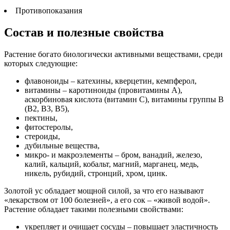
Противопоказания
Состав и полезные свойства
Растение богато биологически активными веществами, среди
которых следующие:
флавоноиды – катехины, кверцетин, кемпферол,
витамины – каротиноиды (провитамины А),
аскорбиновая кислота (витамин С), витамины группы В
(В2, В3, В5),
пектины,
фитостеролы,
стероиды,
дубильные вещества,
микро- и макроэлементы – бром, ванадий, железо,
калий, кальций, кобальт, магний, марганец, медь,
никель, рубидий, стронций, хром, цинк.
Золотой ус обладает мощной силой, за что его называют
«лекарством от 100 болезней», а его сок – «живой водой».
Растение обладает такими полезными свойствами:
укрепляет и очищает сосуды – повышает эластичность