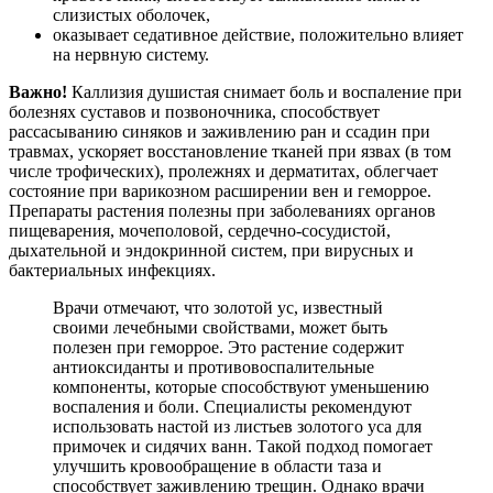
слизистых оболочек,
оказывает седативное действие, положительно влияет
на нервную систему.
Важно!
Каллизия душистая снимает боль и воспаление при
болезнях суставов и позвоночника, способствует
рассасыванию синяков и заживлению ран и ссадин при
травмах, ускоряет восстановление тканей при язвах (в том
числе трофических), пролежнях и дерматитах, облегчает
состояние при варикозном расширении вен и геморрое.
Препараты растения полезны при заболеваниях органов
пищеварения, мочеполовой, сердечно-сосудистой,
дыхательной и эндокринной систем, при вирусных и
бактериальных инфекциях.
Врачи отмечают, что золотой ус, известный
своими лечебными свойствами, может быть
полезен при геморрое. Это растение содержит
антиоксиданты и противовоспалительные
компоненты, которые способствуют уменьшению
воспаления и боли. Специалисты рекомендуют
использовать настой из листьев золотого уса для
примочек и сидячих ванн. Такой подход помогает
улучшить кровообращение в области таза и
способствует заживлению трещин. Однако врачи