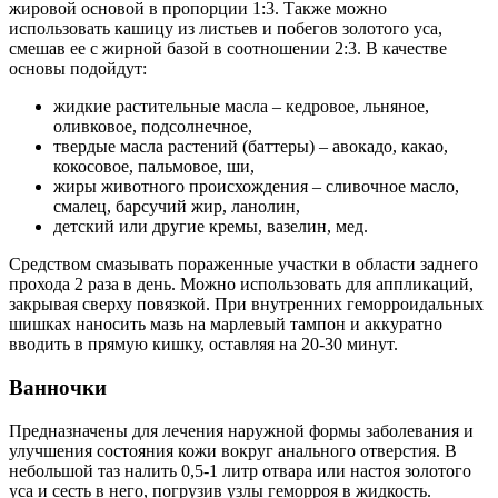
жировой основой в пропорции 1:3. Также можно
использовать кашицу из листьев и побегов золотого уса,
смешав ее с жирной базой в соотношении 2:3. В качестве
основы подойдут:
жидкие растительные масла – кедровое, льняное,
оливковое, подсолнечное,
твердые масла растений (баттеры) – авокадо, какао,
кокосовое, пальмовое, ши,
жиры животного происхождения – сливочное масло,
смалец, барсучий жир, ланолин,
детский или другие кремы, вазелин, мед.
Средством смазывать пораженные участки в области заднего
прохода 2 раза в день. Можно использовать для аппликаций,
закрывая сверху повязкой. При внутренних геморроидальных
шишках наносить мазь на марлевый тампон и аккуратно
вводить в прямую кишку, оставляя на 20-30 минут.
Ванночки
Предназначены для лечения наружной формы заболевания и
улучшения состояния кожи вокруг анального отверстия. В
небольшой таз налить 0,5-1 литр отвара или настоя золотого
уса и сесть в него, погрузив узлы геморроя в жидкость.