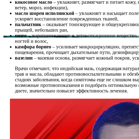
кокосовое масло
– увлажняет, размягчает и питает кожу
ветер, мороз, инфекции),
масло шореи исполинской
– увлажняет и насыщает поле
ускоряет восстановление поврежденных тканей,
пальчатник
– оказывает тонизирующее и общеукрепляюще
прыщей, небольших ран,
ниим
– жаропонижающее и детоксикационное вещество, оч
ногтей и волос,
камфора борнео
– усиливает микроциркуляцию, препятст
пищеварения, прочищает дыхательные пути, дезинфицир
вазелин
– мазевая основа, размягчает кожный покров, у
Врачи отмечают, что индийская мазь, содержащая натур
трав и масла, обладают противовоспалительными и обез
стадиях заболевания, когда симптомы еще не слишком вы
возможные противопоказания и подобрать оптимальную с
диете, значительно повысит эффективность лечения.