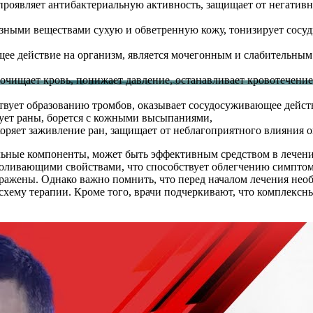
, проявляет антибактериальную активность, защищает от негати
зными веществами сухую и обветренную кожу, тонизирует сосу
е действие на организм, является мочегонным и слабительным 
ищает кровь, понижает давление, останавливает кровотечение,
вует образованию тромбов, оказывает сосудосуживающее дейст
ует раны, борется с кожными высыпаниями,
скоряет заживление ран, защищает от неблагоприятного влияния
альные компоненты, может быть эффективным средством в лечени
боливающими свойствами, что способствует облегчению симпто
ражены. Однако важно помнить, что перед началом лечения необ
хему терапии. Кроме того, врачи подчеркивают, что комплексн