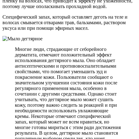
пленку на волосах, что приводит к эффекту не ухоженности,
поэтому лучше ополаскивать прохладной водой.
Специфический запах, который оставляет деготь на теле и
волосах смывается отварами трав, бальзамами, раствором
уксуса или при помощи эфирных масел.
Многие люди, страдающие от себорейного
дерматита, отмечают положительный эффект
использования дегтярного мыла. Оно обладает
антисептическими и противовоспалительными
свойствами, что помогает уменьшить зуд и
покраснение кожи. Пользователи сообщают о
значительном улучшении состояния кожи после
регулярного применения мыла, особенно в
сочетании с другими средствами. Однако стоит
учитывать, что дегтярное мыло может сушить
кожу, поэтому важно следить за реакцией и при
необходимости использовать увлажняющие
кремы. Некоторые отмечают специфический
запах, который может не всем нравиться, но
многие готовы мириться с этим ради достижения
результата. В целом, дегтярное мыло становится
популярным выбором среди тех, кто ищет