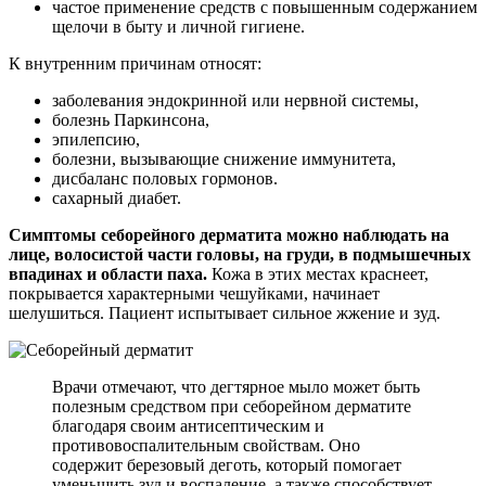
частое применение средств с повышенным содержанием
щелочи в быту и личной гигиене.
К внутренним причинам относят:
заболевания эндокринной или нервной системы,
болезнь Паркинсона,
эпилепсию,
болезни, вызывающие снижение иммунитета,
дисбаланс половых гормонов.
сахарный диабет.
Симптомы себорейного дерматита можно наблюдать на
лице, волосистой части головы, на груди, в подмышечных
впадинах и области паха.
Кожа в этих местах краснеет,
покрывается характерными чешуйками, начинает
шелушиться. Пациент испытывает сильное жжение и зуд.
Врачи отмечают, что дегтярное мыло может быть
полезным средством при себорейном дерматите
благодаря своим антисептическим и
противовоспалительным свойствам. Оно
содержит березовый деготь, который помогает
уменьшить зуд и воспаление, а также способствует