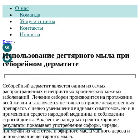
О нас
Команда
Услуги и цены
Контакты
Новости
Блог
›
Использование дегтярного мыла при
себорейном дерматите
Стоматологическая
клиника
Себорейный дерматит является одним из самых
распространенных и неприятных хронических кожных
заболеваний. Лечение себореи производится на протяжении
всей жизни и заключается не только в приеме лекарственных
препаратов с целью уменьшения видимых симптомов, но и в
применении средств народной медицины и соблюдении
строгой диеты. В качестве народных средств хорошие
результаты показывает употребление софоры, череды,
примочки из чистотела и эфирного масла чайного дерева и
использование дегтярного мыла.