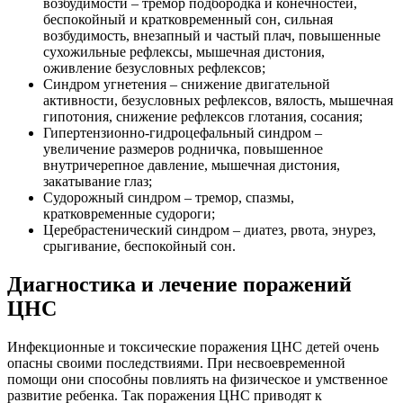
возбудимости – тремор подбородка и конечностей,
беспокойный и кратковременный сон, сильная
возбудимость, внезапный и частый плач, повышенные
сухожильные рефлексы, мышечная дистония,
оживление безусловных рефлексов;
Синдром угнетения – снижение двигательной
активности, безусловных рефлексов, вялость, мышечная
гипотония, снижение рефлексов глотания, сосания;
Гипертензионно-гидроцефальный синдром –
увеличение размеров родничка, повышенное
внутричерепное давление, мышечная дистония,
закатывание глаз;
Судорожный синдром – тремор, спазмы,
кратковременные судороги;
Церебрастенический синдром – диатез, рвота, энурез,
срыгивание, беспокойный сон.
Диагностика и лечение поражений
ЦНС
Инфекционные и токсические поражения ЦНС детей очень
опасны своими последствиями. При несвоевременной
помощи они способны повлиять на физическое и умственное
развитие ребенка. Так поражения ЦНС приводят к