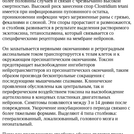
более половины случаев и связан с чрезвычайно высокой
смертностью. Высокий риск занесения спор Clostridium tetani
имеется при инфицировании пуповинного остатка,
проникновении инфекции через загрязненные раны с грязью,
фекалиями и слюной. Эти споры прорастают и размножаются,
и столбняк развивается в результате выделения растворимого
экзотоксина, тетаноспазмина, который связывается со
специфическими рецепторами на мембране нейронов.
Он захватывается нервными окончаниями и ретроградным
аксональным током транспортируется к телам клеток и к
окружающим пресинаптическим окончаниям. Токсин
предотвращает высвобождение ингибиторов
нейротрансмиттеров из пресинаптических окончаний, таким
образом производя бесконтрольные сокращения с
последующими мышечными спазмами. Клинические
проявления обусловлены как центральным, так и
периферическим воздействием токсина на высвобождение
ацетилхолина в концевых пластинках двигательных
нейронов. Симптомы появляются между 3 и 14 днями после
повреждения. Укорочение инкубационного периода связано с
более тяжелыми формами. Выделяют 4 типа столбняка:
генерализованный, локализованный, головного мозга и
неонатальный.