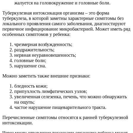
жалуется на головокружение и головные боли.
Туберкулезная интоксикация организма – это форма
туберкулеза, в которой заметны характерные симптомы без
локального проявления самого заболевания, диагностируют
первичное инфицирование микробактерией. Может иметь ряд
особенных симптомов у ребенка:
чрезмерная возбужденность;
раздражительность;
нервная неуравновешенность;
головные боли;
нарушение сна.
Можно заметить также внешние признаки:
бледность кожи;
припухлость лимфатических узлов;
увеличенная селезенка, печень, что можно обнаружить
на ощупь;
частое нарушение пищеварительного тракта.
Перечисленные симптомы относятся к ранней туберкулезной
интоксикации.
Через месяц отравление токсинами организма ребенка может