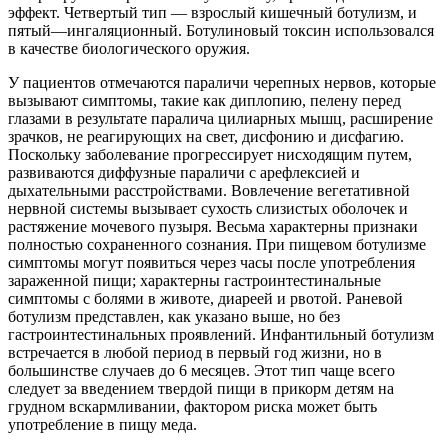
эффект. Четвертый тип — взрослый кишечный ботулизм, и
пятый—ингаляционный. Ботулиновый токсин использовался
в качестве биологического оружия.
У пациентов отмечаются параличи черепных нервов, которые
вызывают симптомы, такие как диплопию, пелену перед
глазами в результате паралича цилиарных мышц, расширение
зрачков, не реагирующих на свет, дисфонию и дисфагию.
Поскольку заболевание прогрессирует нисходящим путем,
развиваются диффузные параличи с арефлексией и
дыхательными расстройствами. Вовлечение вегетативной
нервной системы вызывает сухость слизистых оболочек и
растяжение мочевого пузыря. Весьма характерны признаки
полностью сохраненного сознания. При пищевом ботулизме
симптомы могут появиться через часы после употребления
зараженной пищи; характерны гастроинтестинальные
симптомы с болями в животе, диареей и рвотой. Раневой
ботулизм представлен, как указано выше, но без
гастроинтестинальных проявлений. Инфантильный ботулизм
встречается в любой период в первый год жизни, но в
большинстве случаев до 6 месяцев. Этот тип чаще всего
следует за введением твердой пищи в прикорм детям на
грудном вскармливании, фактором риска может быть
употребление в пищу меда.