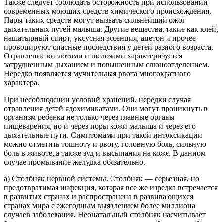
Также следует соблюдать осторожность при использовании
современных моющих средств химического происхождения.
Пары таких средств могут вызвать сильнейший ожог
дыхательных путей малыша. Другие вещества, такие как клей,
нашатырный спирт, уксусная эссенция, ацетон и прочее
провоцируют опасные последствия у детей разного возраста.
Отравление кислотами и щелочами характеризуется
затрудненным дыханием и повышенным слюноотделением.
Нередко появляется мучительная рвота многократного
характера.
При несоблюдении условий хранений, нередки случая
отравления детей ядохимикатами. Они могут проникнуть в
организм ребенка не только через главные органы
пищеварения, но и через поры кожи малыша и через его
дыхательные пути. Симптомами при такой интоксикации
можно отметить тошноту и рвоту, головную боль, сильную
боль в животе, а также зуд и высыпания на коже. В данном
случае промывание желудка обязательно.
а) Столбняк нервной системы. Столбняк — серьезная, но
предотвратимая инфекция, которая все же изредка встречается
в развитых странах и распространена в развивающихся
странах мира с ежегодным выявлением более миллиона
случаев заболевания. Неонатальный столбняк насчитывает