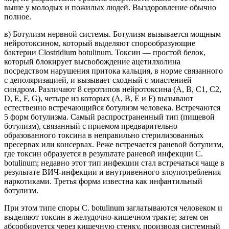
выше у молодых и пожилых людей. Выздоровление обычно
полное.
в) Ботулизм нервной системы. Ботулизм вызывается мощным
нейротоксином, который выделяют спорообразующие
бактерии Clostridium botulinum. Токсин — простой белок,
который блокирует высвобождение ацетилхолина
посредством нарушения притока кальция, в норме связанного
с деполяризацией, и вызывает сходный с миастенией
синдром. Различают 8 серотипов нейротоксина (А, В, C1, С2,
D, Е, F, G), четыре из которых (А, В, Е и F) вызывают
естественно встречающийся ботулизм человека. Встречаются
5 форм ботулизма. Самый распространенный тип (пищевой
ботулизм), связанный с приемом предварительно
образованного токсина в неправильно стерилизованных
пресервах или консервах. Реже встречается раневой ботулизм,
где токсин образуется в результате раневой инфекции С.
botulinum; недавно этот тип инфекции стал встречаться чаще в
результате ВИЧ-инфекции и внутривенного злоупотребления
наркотиками. Третья форма известна как инфантильный
ботулизм.
При этом типе споры С. botulinum заглатываются человеком и
выделяют токсин в желудочно-кишечном тракте; затем он
абсорбируется через кишечную стенку, производя системный