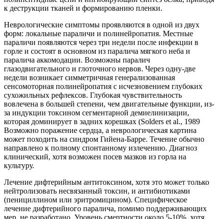
к деструкции тканей и формированию пленки.
Неврологические симптомы проявляются в одной из двух
форм: локальные параличи и полинейропатия. Местные
параличи появляются через три недели после инфекции в
горле и состоят в основном из паралича мягкого неба и
паралича аккомодации. Возможны паралич
глазодвигательного и глоточного нервов. Через одну-две
недели возникает симметричная генерализованная
сенсомоторная полинейропатия с исчезновением глубоких
сухожильных рефлексов. Глубокая чувствительность
вовлечена в большей степени, чем двигательные функции, из-
за индукции токсином сегментарной демиелинизации,
которая доминирует в задних корешках (Solders et al., 1989
Возможно поражение сердца, а неврологическая картина
может походить на синдром Гийена-Барре. Течение обычно
направлено к полному спонтанному излечению. Диагноз
клинический, хотя возможен посев мазков из горла на
культуру.
Лечение дифтерийным антитоксином, хотя это может только
нейтролизовать несвязанный токсин, и антибиотиками
(пенициллином или эритромицином). Специфическое
лечение дифтерийного паралича, помимо поддерживающих
мер, не разработано. Уровень смертности около 5-10%, хотя