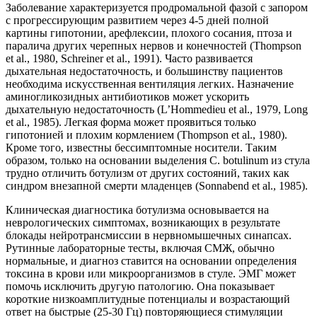
Заболевание характеризуется продромальной фазой с запором
с прогрессирующим развитием через 4-5 дней полной
картины гипотонии, арефлексии, плохого сосания, птоза и
паралича других черепных нервов и конечностей (Thompson
et al., 1980, Schreiner et al., 1991). Часто развивается
дыхательная недостаточность, и большинству пациентов
необходима искусственная вентиляция легких. Назначение
аминогликозидных антибиотиков может ускорить
дыхательную недостаточность (L’Hommedieu et al., 1979, Long
et al., 1985). Легкая форма может проявиться только
гипотонией и плохим кормлением (Thompson et al., 1980).
Кроме того, известны бессимптомные носители. Таким
образом, только на основании выделения С. botulinum из стула
трудно отличить ботулизм от других состояний, таких как
синдром внезапной смерти младенцев (Sonnabend et al., 1985).
Клиническая диагностика ботулизма основывается на
неврологических симптомах, возникающих в результате
блокады нейротрансмиссии в нервномышечных синапсах.
Рутинные лабораторные тесты, включая СМЖ, обычно
нормальные, и диагноз ставится на основании определения
токсина в крови или микроорганизмов в стуле. ЭМГ может
помочь исключить другую патологию. Она показывает
короткие низкоамплитудные потенциалы и возрастающий
ответ на быстрые (25-30 Гц) повторяющиеся стимуляции