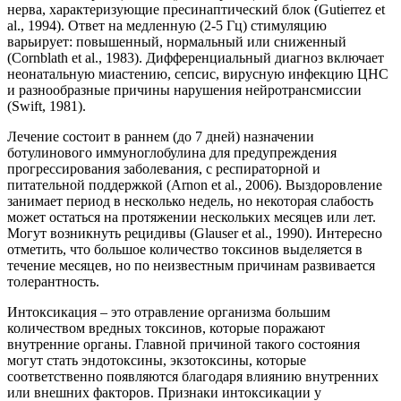
нерва, характеризующие пресинаптический блок (Gutierrez et
al., 1994). Ответ на медленную (2-5 Гц) стимуляцию
варьирует: повышенный, нормальный или сниженный
(Cornblath et al., 1983). Дифференциальный диагноз включает
неонатальную миастению, сепсис, вирусную инфекцию ЦНС
и разнообразные причины нарушения нейротрансмиссии
(Swift, 1981).
Лечение состоит в раннем (до 7 дней) назначении
ботулинового иммуноглобулина для предупреждения
прогрессирования заболевания, с респираторной и
питательной поддержкой (Arnon et al., 2006). Выздоровление
занимает период в несколько недель, но некоторая слабость
может остаться на протяжении нескольких месяцев или лет.
Могут возникнуть рецидивы (Glauser et al., 1990). Интересно
отметить, что большое количество токсинов выделяется в
течение месяцев, но по неизвестным причинам развивается
толерантность.
Интоксикация – это отравление организма большим
количеством вредных токсинов, которые поражают
внутренние органы. Главной причиной такого состояния
могут стать эндотоксины, экзотоксины, которые
соответственно появляются благодаря влиянию внутренних
или внешних факторов. Признаки интоксикации у