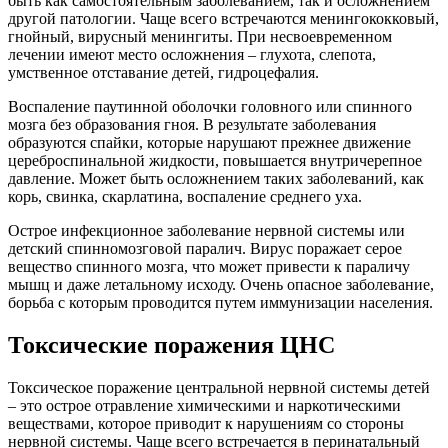
быть как самостоятельным заболеванием, так и осложнением
другой патологии. Чаще всего встречаются менингококковый,
гнойный, вирусный менингиты. При несвоевременном
лечении имеют место осложнения – глухота, слепота,
умственное отставание детей, гидроцефалия.
Воспаление паутинной оболочки головного или спинного
мозга без образования гноя. В результате заболевания
образуются спайки, которые нарушают прежнее движение
цереброспинальной жидкости, повышается внутричерепное
давление. Может быть осложнением таких заболеваний, как
корь, свинка, скарлатина, воспаление среднего уха.
Острое инфекционное заболевание нервной системы или
детский спинномозговой паралич. Вирус поражает серое
вещество спинного мозга, что может привести к параличу
мышц и даже летальному исходу. Очень опасное заболевание,
борьба с которым проводится путем иммунизации населения.
Токсические поражения ЦНС
Токсическое поражение центральной нервной системы детей
– это острое отравление химическими и наркотическими
веществами, которое приводит к нарушениям со стороны
нервной системы. Чаще всего встречается в перинатальный