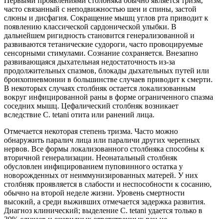
Первыми проявлениями столбняка обычно является тризм,
часто связанный с неподвижностью шеи и спины, застой
слюны и дисфагия. Сокращение мышц углов рта приводит к
появлению классической сардонической улыбки. В
дальнейшем ригидность становится генерализованной и
развиваются тетанические судороги, часто провоцируемые
сенсорными стимулами. Сознание сохраняется. Внезапно
развивающаяся дыхательная недостаточность из-за
продолжительных спазмов, блокады дыхательных путей или
бронхопневмонии в большинстве случаев приводит к смерти.
В некоторых случаях столбняк остается локализованным
вокруг инфицированной раны в форме ограниченного спазма
соседних мышц. Цефалический столбняк возникает
вследствие С. tetani отита или ранений лица.
Отмечается некоторая степень тризма. Часто можно
обнаружить паралич лица или параличи других черепных
нервов. Все формы локализованного столбняка способны к
вторичной генерализации. Неонатальный столбняк
обусловлен инфицированием пуповинного остатка у
новорожденных от неиммунизированных матерей. У них
столбняк проявляется в слабости и неспособности к сосанию,
обычно на второй неделе жизни. Уровень смертности
высокий, а среди выживших отмечается задержка развития.
Диагноз клинический; выделение С. tetani удается только в