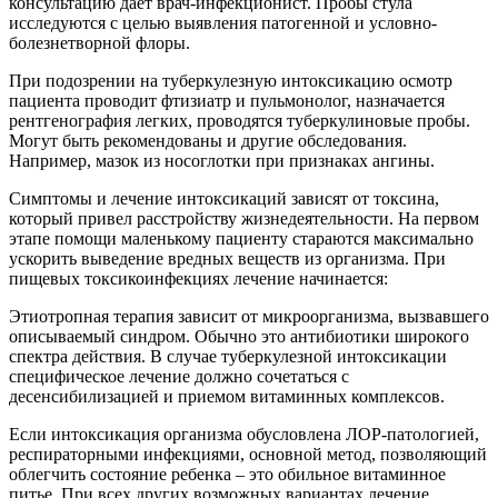
консультацию дает врач-инфекционист. Пробы стула
исследуются с целью выявления патогенной и условно-
болезнетворной флоры.
При подозрении на туберкулезную интоксикацию осмотр
пациента проводит фтизиатр и пульмонолог, назначается
рентгенография легких, проводятся туберкулиновые пробы.
Могут быть рекомендованы и другие обследования.
Например, мазок из носоглотки при признаках ангины.
Симптомы и лечение интоксикаций зависят от токсина,
который привел расстройству жизнедеятельности. На первом
этапе помощи маленькому пациенту стараются максимально
ускорить выведение вредных веществ из организма. При
пищевых токсикоинфекциях лечение начинается:
Этиотропная терапия зависит от микроорганизма, вызвавшего
описываемый синдром. Обычно это антибиотики широкого
спектра действия. В случае туберкулезной интоксикации
специфическое лечение должно сочетаться с
десенсибилизацией и приемом витаминных комплексов.
Если интоксикация организма обусловлена ЛОР-патологией,
респираторными инфекциями, основной метод, позволяющий
облегчить состояние ребенка – это обильное витаминное
питье. При всех других возможных вариантах лечение