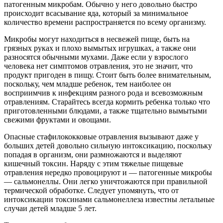
патогенным микробам. Обычно у него довольно быстро
происходит всасывание яда, который за минимальное
количество времени распространяется по всему организму.
Микробы могут находиться в несвежей пище, быть на
грязных руках и плохо вымытых игрушках, а также они
разносятся обычными мухами. Даже если у взрослого
человека нет симптомов отравления, это не значит, что
продукт пригоден в пищу. Стоит быть более внимательным,
поскольку, чем младше ребенок, тем наиболее он
восприимчив к инфекциям разного рода и всевозможным
отравлениям. Старайтесь всегда кормить ребенка только что
приготовленными блюдами, а также тщательно вымытыми
свежими фруктами и овощами.
Опасные стафилококковые отравления вызывают даже у
больших детей довольно сильную интоксикацию, поскольку
попадая в организм, они размножаются и выделяют
кишечный токсин. Наряду с этим тяжелые пищевые
отравления нередко провоцируют и — патогенные микробы
— сальмонеллы. Они легко уничтожаются при правильной
термической обработке. Следует упомянуть, что от
интоксикации токсинами сальмонеллеза известны летальные
случаи детей младше 5 лет.