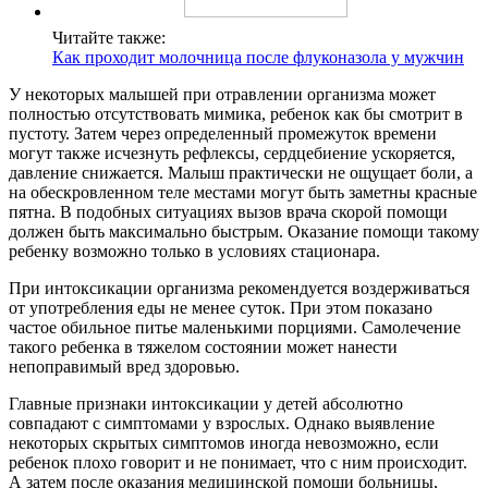
Читайте также:
Как проходит молочница после флуконазола у мужчин
У некоторых малышей при отравлении организма может
полностью отсутствовать мимика, ребенок как бы смотрит в
пустоту. Затем через определенный промежуток времени
могут также исчезнуть рефлексы, сердцебиение ускоряется,
давление снижается. Малыш практически не ощущает боли, а
на обескровленном теле местами могут быть заметны красные
пятна. В подобных ситуациях вызов врача скорой помощи
должен быть максимально быстрым. Оказание помощи такому
ребенку возможно только в условиях стационара.
При интоксикации организма рекомендуется воздерживаться
от употребления еды не менее суток. При этом показано
частое обильное питье маленькими порциями. Самолечение
такого ребенка в тяжелом состоянии может нанести
непоправимый вред здоровью.
Главные признаки интоксикации у детей абсолютно
совпадают с симптомами у взрослых. Однако выявление
некоторых скрытых симптомов иногда невозможно, если
ребенок плохо говорит и не понимает, что с ним происходит.
А затем после оказания медицинской помощи больницы,