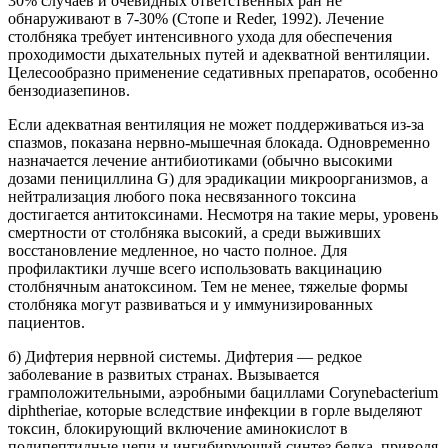
30% случаев и очевидных ответственных ран не
обнаруживают в 7-30% (Стопе и Reder, 1992). Лечение
столбняка требует интенсивного ухода для обеспечения
проходимости дыхательных путей и адекватной вентиляции.
Целесообразно применение седативных препаратов, особенно
бензодиазепинов.
Если адекватная вентиляция не может поддерживаться из-за
спазмов, показана нервно-мышечная блокада. Одновременно
назначается лечение антибиотиками (обычно высокими
дозами пенициллина G) для эрадикации микроорганизмов, а
нейтрализация любого пока несвязанного токсина
достигается антитоксинами. Несмотря на такие меры, уровень
смертности от столбняка высокий, а среди выживших
восстановление медленное, но часто полное. Для
профилактики лучше всего использовать вакцинацию
столбнячным анатоксином. Тем не менее, тяжелые формы
столбняка могут развиваться и у иммунизированных
пациентов.
б) Дифтерия нервной системы. Дифтерия — редкое
заболевание в развитых странах. Вызывается
грамположительными, аэробными бациллами Corynebacterium
diphtheriae, которые вследствие инфекции в горле выделяют
токсин, блокирующий включение аминокислот в
полипептидные цепи и ингибирующий синтез белка, приводя