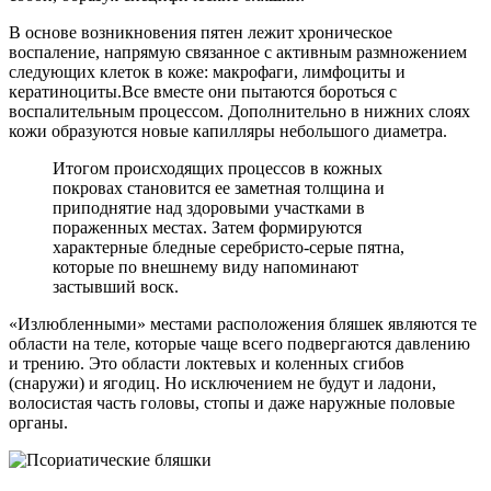
В основе возникновения пятен лежит хроническое
воспаление, напрямую связанное с активным размножением
следующих клеток в коже: макрофаги, лимфоциты и
кератиноциты.Все вместе они пытаются бороться с
воспалительным процессом. Дополнительно в нижних слоях
кожи образуются новые капилляры небольшого диаметра.
Итогом происходящих процессов в кожных
покровах становится ее заметная толщина и
приподнятие над здоровыми участками в
пораженных местах. Затем формируются
характерные бледные серебристо-серые пятна,
которые по внешнему виду напоминают
застывший воск.
«Излюбленными» местами расположения бляшек являются те
области на теле, которые чаще всего подвергаются давлению
и трению. Это области локтевых и коленных сгибов
(снаружи) и ягодиц. Но исключением не будут и ладони,
волосистая часть головы, стопы и даже наружные половые
органы.