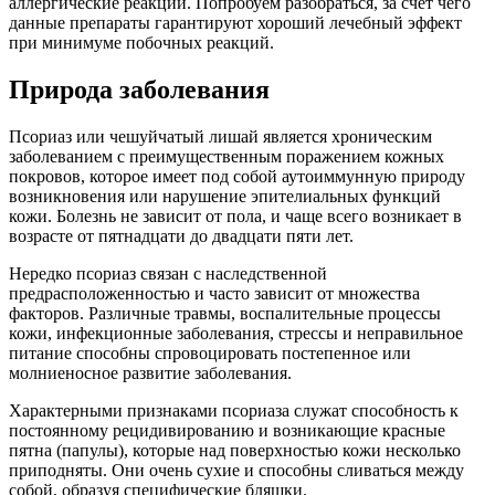
аллергические реакции. Попробуем разобраться, за счет чего
данные препараты гарантируют хороший лечебный эффект
при минимуме побочных реакций.
Природа заболевания
Псориаз или чешуйчатый лишай является хроническим
заболеванием с преимущественным поражением кожных
покровов, которое имеет под собой аутоиммунную природу
возникновения или нарушение эпителиальных функций
кожи. Болезнь не зависит от пола, и чаще всего возникает в
возрасте от пятнадцати до двадцати пяти лет.
Нередко псориаз связан с наследственной
предрасположенностью и часто зависит от множества
факторов. Различные травмы, воспалительные процессы
кожи, инфекционные заболевания, стрессы и неправильное
питание способны спровоцировать постепенное или
молниеносное развитие заболевания.
Характерными признаками псориаза служат способность к
постоянному рецидивированию и возникающие красные
пятна (папулы), которые над поверхностью кожи несколько
приподняты. Они очень сухие и способны сливаться между
собой, образуя специфические бляшки.