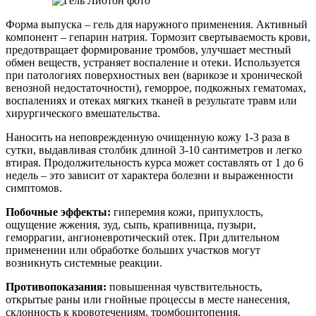
Форма выпуска – гель для наружного применения. Активный
компонент – гепарин натрия. Тормозит свертываемость крови,
предотвращает формирование тромбов, улучшает местный
обмен веществ, устраняет воспаление и отеки. Используется
при патологиях поверхностных вен (варикозе и хронической
венозной недостаточности), геморрое, подкожных гематомах,
воспалениях и отеках мягких тканей в результате травм или
хирургического вмешательства.
Наносить на неповрежденную очищенную кожу 1-3 раза в
сутки, выдавливая столбик длиной 3-10 сантиметров и легко
втирая. Продолжительность курса может составлять от 1 до 6
недель – это зависит от характера болезни и выраженности
симптомов.
Побочные эффекты:
гиперемия кожи, припухлость,
ощущение жжения, зуд, сыпь, крапивница, пузыри,
геморрагии, ангионевротический отек. При длительном
применении или обработке больших участков могут
возникнуть системные реакции.
Противопоказания:
повышенная чувствительность,
открытые раны или гнойные процессы в месте нанесения,
склонность к кровотечениям, тромбоцитопения.