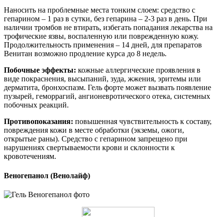
Наносить на проблемные места тонким слоем: средство с
гепарином – 1 раз в сутки, без гепарина – 2-3 раз в день. При
наличии тромбов не втирать, избегать попадания лекарства на
трофические язвы, воспаленную или поврежденную кожу.
Продолжительность применения – 14 дней, для препаратов
Венитан возможно продление курса до 8 недель.
Побочные эффекты:
кожные аллергические проявления в
виде покраснения, высыпаний, зуда, жжения, эритемы или
дерматита, бронхоспазм. Гель форте может вызвать появление
пузырей, геморрагий, ангионевротического отека, системных
побочных реакций.
Противопоказания:
повышенная чувствительность к составу,
повреждения кожи в месте обработки (экземы, ожоги,
открытые раны). Средство с гепарином запрещено при
нарушениях свертываемости крови и склонности к
кровотечениям.
Веногепанол (Венолайф)