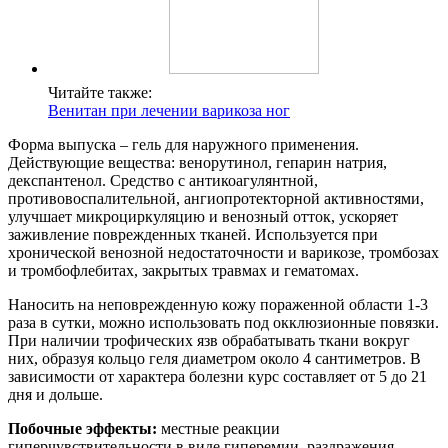
Читайте также:
Венитан при лечении варикоза ног
Форма выпуска – гель для наружного применения.
Действующие вещества: венорутинол, гепарин натрия,
декспантенол. Средство с антикоагулянтной,
противовоспалительной, ангиопротекторной активностями,
улучшает микроциркуляцию и венозный отток, ускоряет
заживление поврежденных тканей. Используется при
хронической венозной недостаточности и варикозе, тромбозах
и тромбофлебитах, закрытых травмах и гематомах.
Наносить на неповрежденную кожу пораженной области 1-3
раза в сутки, можно использовать под окклюзионные повязки.
При наличии трофических язв обрабатывать ткани вокруг
них, образуя кольцо геля диаметром около 4 сантиметров. В
зависимости от характера болезни курс составляет от 5 до 21
дня и дольше.
Побочные эффекты:
местные реакции
гиперчувствительности в виде гиперемии, раздражения,