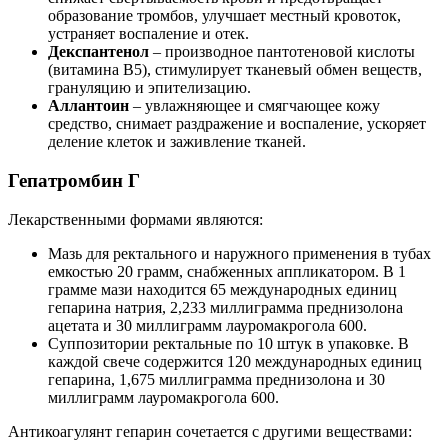
образование тромбов, улучшает местный кровоток,
устраняет воспаление и отек.
Декспантенол
– производное пантотеновой кислоты
(витамина В5), стимулирует тканевый обмен веществ,
грануляцию и эпителизацию.
Аллантоин
– увлажняющее и смягчающее кожу
средство, снимает раздражение и воспаление, ускоряет
деление клеток и заживление тканей.
Гепатромбин Г
Лекарственными формами являются:
Мазь для ректального и наружного применения в тубах
емкостью 20 грамм, снабженных аппликатором. В 1
грамме мази находится 65 международных единиц
гепарина натрия, 2,233 миллиграмма преднизолона
ацетата и 30 миллиграмм лауромакрогола 600.
Суппозитории ректальные по 10 штук в упаковке. В
каждой свече содержится 120 международных единиц
гепарина, 1,675 миллиграмма преднизолона и 30
миллиграмм лауромакрогола 600.
Антикоагулянт гепарин сочетается с другими веществами: