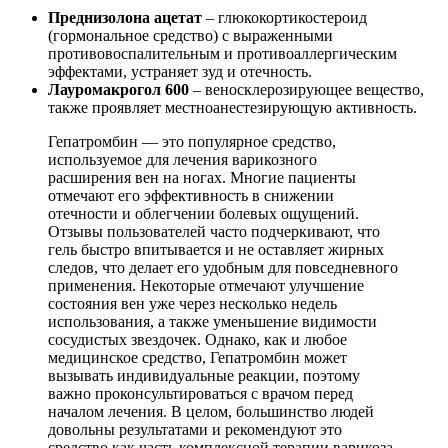
Преднизолона ацетат
– глюкокортикостероид
(гормональное средство) с выраженными
противовоспалительным и противоаллергическим
эффектами, устраняет зуд и отечность.
Лауромакрогол 600
– веносклерозирующее вещество,
также проявляет местноанестезирующую активность.
Гепатромбин — это популярное средство,
используемое для лечения варикозного
расширения вен на ногах. Многие пациенты
отмечают его эффективность в снижении
отечности и облегчении болевых ощущений.
Отзывы пользователей часто подчеркивают, что
гель быстро впитывается и не оставляет жирных
следов, что делает его удобным для повседневного
применения. Некоторые отмечают улучшение
состояния вен уже через несколько недель
использования, а также уменьшение видимости
сосудистых звездочек. Однако, как и любое
медицинское средство, Гепатромбин может
вызывать индивидуальные реакции, поэтому
важно проконсультироваться с врачом перед
началом лечения. В целом, большинство людей
довольны результатами и рекомендуют это
средство как часть комплексной терапии варикоза.