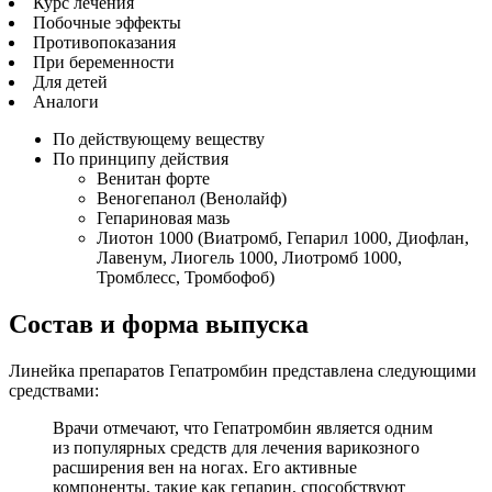
Курс лечения
Побочные эффекты
Противопоказания
При беременности
Для детей
Аналоги
По действующему веществу
По принципу действия
Венитан форте
Веногепанол (Венолайф)
Гепариновая мазь
Лиотон 1000 (Виатромб, Гепарил 1000, Диофлан,
Лавенум, Лиогель 1000, Лиотромб 1000,
Тромблесс, Тромбофоб)
Состав и форма выпуска
Линейка препаратов Гепатромбин представлена следующими
средствами:
Врачи отмечают, что Гепатромбин является одним
из популярных средств для лечения варикозного
расширения вен на ногах. Его активные
компоненты, такие как гепарин, способствуют