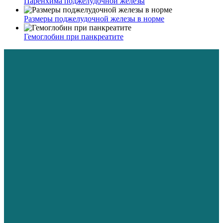
Паренхима поджелудочной железы
Размеры поджелудочной железы в норме
Гемоглобин при панкреатите