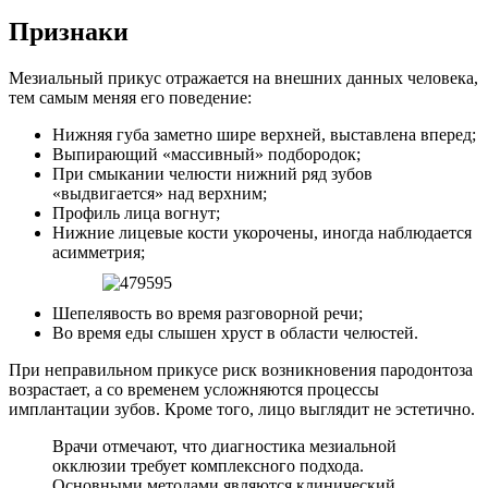
Признаки
Мезиальный прикус отражается на внешних данных человека,
тем самым меняя его поведение:
Нижняя губа заметно шире верхней, выставлена вперед;
Выпирающий «массивный» подбородок;
При смыкании челюсти нижний ряд зубов
«выдвигается» над верхним;
Профиль лица вогнут;
Нижние лицевые кости укорочены, иногда наблюдается
асимметрия;
Шепелявость во время разговорной речи;
Во время еды слышен хруст в области челюстей.
При неправильном прикусе риск возникновения пародонтоза
возрастает, а со временем усложняются процессы
имплантации зубов. Кроме того, лицо выглядит не эстетично.
Врачи отмечают, что диагностика мезиальной
окклюзии требует комплексного подхода.
Основными методами являются клинический