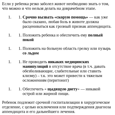
Если у ребенка резко заболел живот необходимо знать о том,
что можно и что нельзя делать на доврачебном этапе.
Срочно вызвать «скорую помощь»
— как уже
было сказано, любая боль в животе должна
расцениваться как грозный признак аппендицита.
Положить ребенка и обеспечить ему
полный
покой
Положить на больную область грелку или пузырь
со льдом
Не проводить
никаких медицинских
манипуляций
в отсутствие врача (в т.ч. давать
обезболивающие, слабительные или ставить
клизму) – т.к. это может привести к тяжелым
осложнениям (перитонит)
Обеспечить «
щадящую диету
» — никакой
острой или жирной пищи.
Ребенок подлежит срочной госпитализации в хирургическое
отделение, с целью исключения или подтверждения диагноза
аппендицита и его дальнейшего лечения.