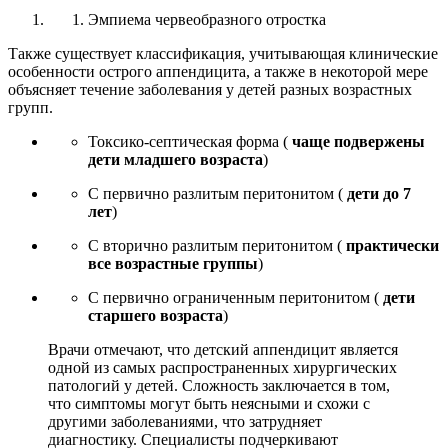
Эмпиема червеобразного отростка
Также существует классификация, учитывающая клинические
особенности острого аппендицита, а также в некоторой мере
объясняет течение заболевания у детей разных возрастных
групп.
Токсико-септическая форма (
чаще подвержены
дети младшего возраста
)
С первично разлитым перитонитом (
дети до 7
лет
)
С вторично разлитым перитонитом (
практически
все возрастные группы
)
С первично ограниченным перитонитом (
дети
старшего возраста
)
Врачи отмечают, что детский аппендицит является
одной из самых распространенных хирургических
патологий у детей. Сложность заключается в том,
что симптомы могут быть неясными и схожи с
другими заболеваниями, что затрудняет
диагностику. Специалисты подчеркивают