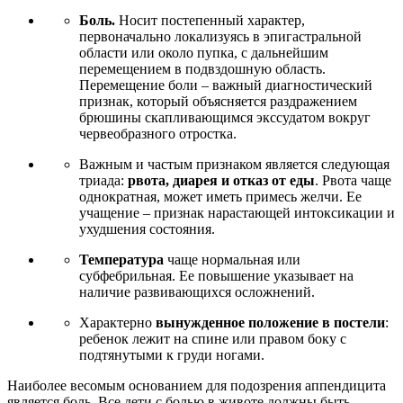
Боль.
Носит постепенный характер,
первоначально локализуясь в эпигастральной
области или около пупка, с дальнейшим
перемещением в подвздошную область.
Перемещение боли – важный диагностический
признак, который объясняется раздражением
брюшины скапливающимся экссудатом вокруг
червеобразного отростка.
Важным и частым признаком является следующая
триада:
рвота, диарея и отказ от еды
. Рвота чаще
однократная, может иметь примесь желчи. Ее
учащение – признак нарастающей интоксикации и
ухудшения состояния.
Температура
чаще нормальная или
субфебрильная. Ее повышение указывает на
наличие развивающихся осложнений.
Характерно
вынужденное положение в постели
:
ребенок лежит на спине или правом боку с
подтянутыми к груди ногами.
Наиболее весомым основанием для подозрения аппендицита
является боль. Все дети с болью в животе должны быть