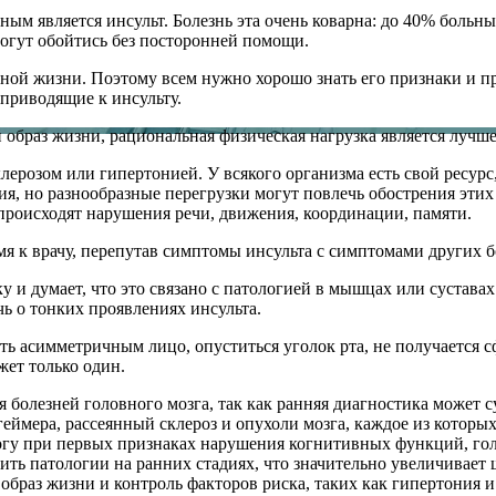
ым является инсульт. Болезнь эта очень коварна: до 40% больны
могут обойтись без посторонней помощи.
тивной жизни. Поэтому всем нужно хорошо знать его признаки и 
 приводящие к инсульту.
й образ жизни, рациональная физическая нагрузка является лучш
лерозом или гипертонией. У всякого организма есть свой ресурс
, но разнообразные перегрузки могут повлечь обострения этих 
 происходят нарушения речи, движения, координации, памяти.
емя к врачу, перепутав симптомы инсульта с симптомами других 
уку и думает, что это связано с патологией в мышцах или сустав
чь о тонких проявлениях инсульта.
ть асимметричным лицо, опуститься уголок рта, не получается 
жет только один.
болезней головного мозга, так как ранняя диагностика может 
геймера, рассеянный склероз и опухоли мозга, каждое из котор
огу при первых признаках нарушения когнитивных функций, го
ть патологии на ранних стадиях, что значительно увеличивает
браз жизни и контроль факторов риска, таких как гипертония и 