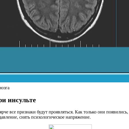
мозга
и инсульте
м ярче все признаки будут проявляться. Как только они появилис
давление, снять психологическое напряжение.