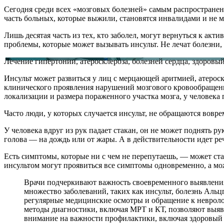
Сегодня среди всех «мозговых болезней» самым распространенн
часть больных, которые выжили, становятся инвалидами и не 
Лишь десятая часть из тех, кто заболел, могут вернуться к ак
проблемы, которые может вызывать инсульт. Не лечат болезни,
Лечение гипертонии, атеросклероза, болезней сердца, здоровы
Инсульт может развиться у лиц с мерцающей аритмией, атероск
клинического проявления нарушений мозгового кровообращения
локализации и размера пораженного участка мозга, у человека
Часто люди, у которых случается инсульт, не обращаются вовр
У человека вдруг из рук падает стакан, он не может поднять р
голова — на дождь или от жары. А в действительности идет ре
Есть симптомы, которые ни с чем не перепутаешь, — может ста
инсультом могут проявиться все симптомы одновременно, а мо
Врачи подчеркивают важность своевременного выявления 
множество заболеваний, таких как инсульт, болезнь Альц
регулярные медицинские осмотры и обращение к неврол
методы диагностики, включая МРТ и КТ, позволяют выяви
внимание на важности профилактики, включая здоровый о