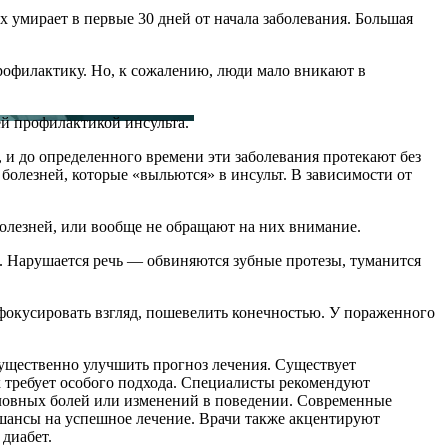
х умирает в первые 30 дней от начала заболевания. Большая
профилактику. Но, к сожалению, люди мало вникают в
ей профилактикой инсульта.
, и до определенного времени эти заболевания протекают без
болезней, которые «выльются» в инсульт. В зависимости от
болезней, или вообще не обращают на них внимание.
ах. Нарушается речь — обвиняются зубные протезы, туманится
сфокусировать взгляд, пошевелить конечностью. У пораженного
существенно улучшить прогноз лечения. Существует
ых требует особого подхода. Специалисты рекомендуют
ловных болей или изменений в поведении. Современные
 шансы на успешное лечение. Врачи также акцентируют
диабет.