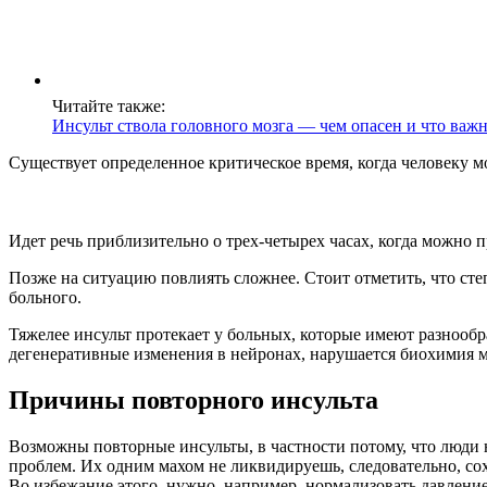
Читайте также:
Инсульт ствола головного мозга — чем опасен и что важн
Существует определенное критическое время, когда человеку м
Идет речь приблизительно о трех-четырех часах, когда можно
Позже на ситуацию повлиять сложнее. Стоит отметить, что сте
больного.
Тяжелее инсульт протекает у больных, которые имеют разнообр
дегенеративные изменения в нейронах, нарушается биохимия м
Причины повторного инсульта
Возможны повторные инсульты, в частности потому, что люди 
проблем. Их одним махом не ликвидируешь, следовательно, сох
Во избежание этого, нужно, например, нормализовать давлени