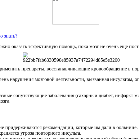
о знать?
ожно оказать эффективную помощь, пока мозг не очень еще пост
 применить препараты, восстанавливающие кровообращение в пор
пень нарушения мозговой деятельности, вызванная инсультом, оп
азные сопутствующие заболевания (сахарный диабет, инфаркт ми
озга.
не придерживаются рекомендаций, которые им дали в больнице. 
раняется угроза повторного инсульта.
е, принимать препараты, регулирующие липидный обмен (уровень