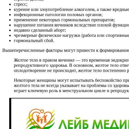
стресс;
курение или злоупотребление алкоголем, а также вредны
инфекционные патологии половых органов;
применение некоторых гормональных препаратов;
нарушение питания яичников вследствие плохой функци
недавно сделанный аборт;
чрезмерные физические нагрузки (работа или спортивные
гормональный сбой.
Вышеперечисленные факторы могут привести к формированию к
Желтое тело в правом яичнике — это временная эндокрин
репродуктивного здоровья. В основном, желтое тело отве
оплодотворение не происходит, желтое тело постепенно р
Некоторые женщины могут испытывать беспокойство при 
желтого тела не всегда указывает на проблемы со здоровь
играет ключевую роль в менструальном цикле и репроду