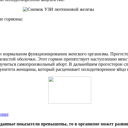
ие гормоны:
 и нормальном функционировании женского организма. Прогест
изистой оболочки. Этот гормон препятствует наступлению менс
лучиться самопроизвольный аборт. В дальнейшем прогестерон с
нитета женщины, который расценивает оплодотворенное яйцо ка
чнике
 данные показатели превышены, то в организме может разви