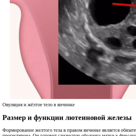
Овуляция и жёлтое тело в яичнике
Размер и функции лютеиновой железы
Формирование желтого тела в правом яичнике является обязат
прогестерона. Он готовит слизистую оболочку матки к фиксац