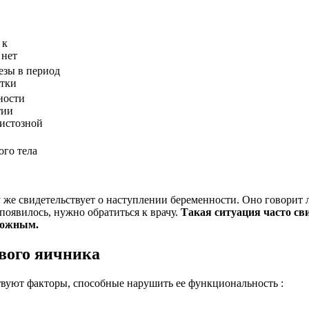
 к
 нет
езы в период
етки
ности
тии
кистозной
ого тела
 же свидетельствует о наступлении беременности. Оно говорит л
появилось, нужно обратиться к врачу.
Такая ситуация часто сви
можным.
вого яичника
твуют факторы, способные нарушить ее функциональность :