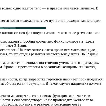
 только одно желтое тело — в правом или левом яичнике. В
ется новая железа, и на этом пути она проходит такие стадии
м клетки стенок фолликула начинают активное размножение.
тому, железа способна нормально функционировать. Здесь
тавляет 3-4 дня.
огестерон. На этом этапе железа проявляет максимальную
ет, то эта стадия развития желтого тела длится 10-12 дней.
ке желтое тело начинает постепенно уменьшаться в размерах,
ем. Уровень прогестерона в организме женщины снижается,
ременности, когда выработка гормонов начинает производиться
ть об отсутствии овуляции. В таком случае пациентка должна
чи отмечают, что его основная функция заключается в
ности. Если оплодотворение не происходит, желтое тело
роцессом, однако его размеры и состояние могут