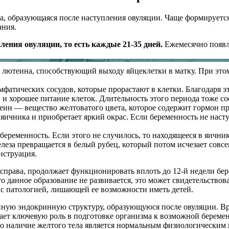
, образующаяся после наступления овуляции. Чаще формируется
ания.
ения овуляции, то есть каждые 21-35 дней.
Ежемесячно появля
 лютеина, способствующий выходу яйцеклетки в матку. При это
мфатических сосудов, которые прорастают в клетки. Благодаря э
 и хорошее питание клеток. Длительность этого периода тоже сос
еин — вещество желтоватого цвета, которое содержит гормон пр
чника и приобретает яркий окрас. Если беременность не наступа
 беременность. Если этого не случилось, то находящееся в яични
леза превращается в белый рубец, который потом исчезает совс
нструация.
 справа, продолжает функционировать вплоть до 12-й недели бе
данное образование не развивается, это может свидетельствова
 с патологией, лишающей ее возможности иметь детей.
нную эндокринную структуру, образующуюся после овуляции. Вра
рает ключевую роль в подготовке организма к возможной беремен
о наличие желтого тела является нормальным физиологическим п