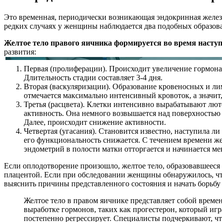
Это временная, периодически возникающая эндокринная железа
редких случаях у женщины наблюдается два подобных образов
Желтое тело правого яичника формируется во время наступл
развития:
Первая (пролиферации). Происходит увеличение гормона
Длительность стадии составляет 3-4 дня.
Вторая (васкуляризации). Образование кровеносных и ли
отмечается максимально интенсивный кровоток, а значит,
Третья (расцвета). Клетки интенсивно вырабатывают лют
активность. Она немного возвышается над поверхностью яи
Далее, происходит снижение активности.
Четвертая (угасания). Становится известно, наступила ли
его функциональность снижается. С течением времени же
эндометрий в полости матки отторгается и начинается ме
Если оплодотворение произошло, желтое тело, образовавшееся
плацентой. Если при обследовании женщины обнаружилось, что 
выяснить причины представленного состояния и начать борьбу
Желтое тело в правом яичнике представляет собой време
выработке гормонов, таких как прогестерон, который иг
постепенно регрессирует. Специалисты подчеркивают, чт