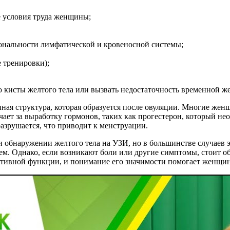
е условия труда женщины;
ональности лимфатической и кровеносной системы;
 тренировки);
исты желтого тела или вызвать недостаточность временной же
ная структура, которая образуется после овуляции. Многие жен
чает за выработку гормонов, таких как прогестерон, который н
азрушается, что приводит к менструации.
обнаружении желтого тела на УЗИ, но в большинстве случаев э
ем. Однако, если возникают боли или другие симптомы, стоит об
ктивной функции, и понимание его значимости помогает женщин