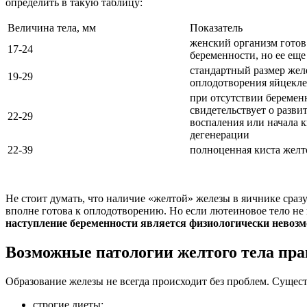
определить в такую таблицу:
Величина тела, мм
Показатель
женский организм готов
17-24
беременности, но ее еще
стандартный размер жел
19-29
оплодотворения яйцекл
при отсутствии беремен
свидетельствует о разви
22-29
воспаления или начала 
дегенерации
22-39
полноценная киста желт
Не стоит думать, что наличие «желтой» железы в яичнике сразу
вполне готова к оплодотворению. Но если лютеиновое тело не 
наступление беременности является физиологически невоз
Возможные патологии желтого тела пра
Образование железы не всегда происходит без проблем. Сущес
строгие диеты;