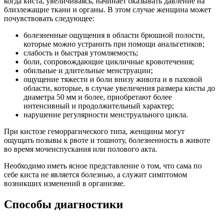
когда киста, увеличиваясь, начинает оказывать давление на
близлежащие ткани и органы. В этом случае женщина может
почувствовать следующее:
болезненные ощущения в области брюшной полости,
которые можно устранить при помощи анальгетиков;
слабость и быстрая утомляемость;
боли, сопровождающие цикличные кровотечения;
обильные и длительные менструации;
ощущение тяжести и боли внизу живота и в паховой
области, которые, в случае увеличения размера кисты до
диаметра 50 мм и более, приобретают более
интенсивный и продолжительный характер;
нарушение регулярности менструального цикла.
При кистозе геморрагического типа, женщины могут
ощущать позывы к рвоте и тошноту, болезненность в животе
во время мочеиспускания или полового акта.
Необходимо иметь ясное представление о том, что сама по
себе киста не является болезнью, а служит симптомом
возникших изменений в организме.
Способы диагностики