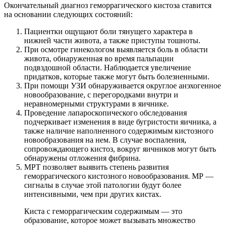
Окончательный диагноз геморрагического кистоза ставится
на основании следующих состояний:
Пациентки ощущают боли тянущего характера в
нижней части живота, а также приступы тошноты.
При осмотре гинекологом выявляется боль в области
живота, обнаруженная во время пальпации
подвздошной области. Наблюдается увеличение
придатков, которые также могут быть болезненными.
При помощи УЗИ обнаруживается округлое анэхогенное
новообразование, с перегородками внутри и
неравномерными структурами в яичнике.
Проведение лапароскопического обследования
подчеркивает изменения в виде бугристости яичника, а
также наличие наполненного содержимым кистозного
новообразования на нем. В случае воспаления,
сопровождающего кистоз, вокруг яичников могут быть
обнаружены отложения фибрина.
МРТ позволяет выявить степень развития
геморрагического кистозного новообразования. МР —
сигналы в случае этой патологии будут более
интенсивными, чем при других кистах.
Киста с геморрагическим содержимым — это
образование, которое может вызывать множество