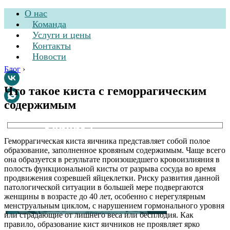
О нас
Команда
Услуги и цены
Контакты
Новости
Блог
›
Что такое киста с геморрагическим
содержимым
Стоматологическая
клиника
Геморрагическая киста яичника представляет собой полое
образование, заполненное кровяным содержимым. Чаще всего
она образуется в результате произошедшего кровоизлияния в
полость функциональной кисты от разрыва сосуда во время
продвижения созревшей яйцеклетки. Риску развития данной
патологической ситуации в большей мере подвергаются
женщины в возрасте до 40 лет, особенно с нерегулярным
менструальным циклом, с нарушением гормонального уровня
или страдающие от лишнего веса или бесплодия. Как
правило, образование кист яичников не проявляет ярко