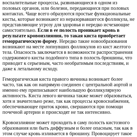
воспалительные процессы, развивающиеся в одном из
половых органов, или болезни, передающиеся при половых
контактах. Чаще всего образуются простые функциональные
кисты, которые возникают из неразорвавшегося фолликула, не
представляющие угрозу для здоровья и нередко исчезающие
самостоятельно.
Если в ее полость проникает кровь в
результате кровоизлияния, то такая киста приобретает
геморрагическую форму
. Нередко такие новообразования
возникают на месте лопнувших фолликулов из кист желтого
тела. Опасность заключается в возможности распространения
содержимого кисты подобного типа в полость брюшины, что
приводит к серьезным, часто необратимым последствиям, и
даже к летальному исходу.
Геморрагическая киста правого яичника возникает более
часто, так как он напрямую соединен с центральной аортой и
именно ему приписывают наибольшую фолликулярную
активность. Киста левого яичника также может образоваться,
хотя и значительно реже, так как процессы кровоснабжения,
обеспечивающее приток крови, свершаются при помощи
почечной артерии и происходят не так интенсивно.
Кровоизлияние может проходить в саму полость кистозного
образования или быть диффузным и более опасным, так как в
этом случае кровь изливается в брюшину. Провоцирует такое