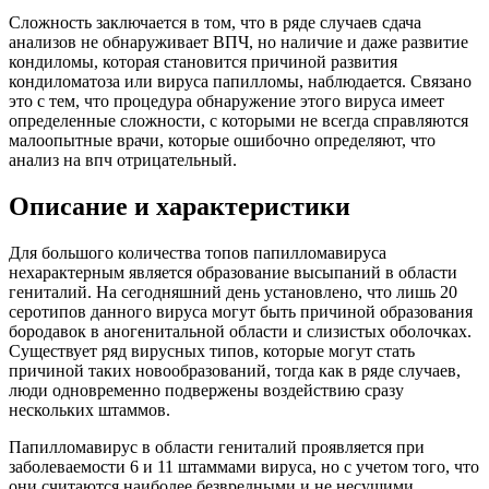
Сложность заключается в том, что в ряде случаев сдача
анализов не обнаруживает ВПЧ, но наличие и даже развитие
кондиломы, которая становится причиной развития
кондиломатоза или вируса папилломы, наблюдается. Связано
это с тем, что процедура обнаружение этого вируса имеет
определенные сложности, с которыми не всегда справляются
малоопытные врачи, которые ошибочно определяют, что
анализ на впч отрицательный.
Описание и характеристики
Для большого количества топов папилломавируса
нехарактерным является образование высыпаний в области
гениталий. На сегодняшний день установлено, что лишь 20
серотипов данного вируса могут быть причиной образования
бородавок в аногенитальной области и слизистых оболочках.
Существует ряд вирусных типов, которые могут стать
причиной таких новообразований, тогда как в ряде случаев,
люди одновременно подвержены воздействию сразу
нескольких штаммов.
Папилломавирус в области гениталий проявляется при
заболеваемости 6 и 11 штаммами вируса, но с учетом того, что
они считаются наиболее безвредными и не несущими