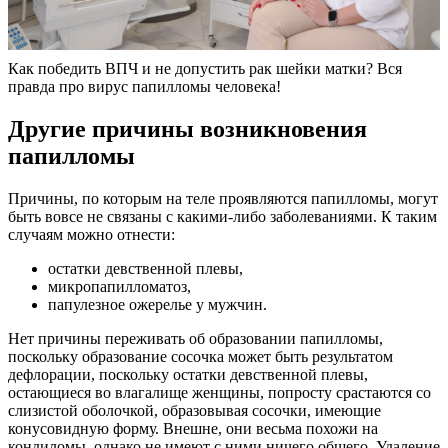
Как победить ВПЧ и не допустить рак шейки матки? Вся
правда про вирус папилломы человека!
Другие причины возникновения
папилломы
Причины, по которым на теле проявляются папилломы, могут
быть вовсе не связаны с какими-либо заболеваниями. К таким
случаям можно отнести:
остатки девственной плевы,
микропапилломатоз,
папулезное ожерелье у мужчин.
Нет причины переживать об образовании папилломы,
поскольку образование сосочка может быть результатом
дефлорации, поскольку остатки девственной плевы,
остающиеся во влагалище женщины, попросту срастаются со
слизистой оболочкой, образовывая сосочки, имеющие
конусовидную форму. Внешне, они весьма похожи на
кондиломы, однако не имеют с ними ничего общего. Удаление