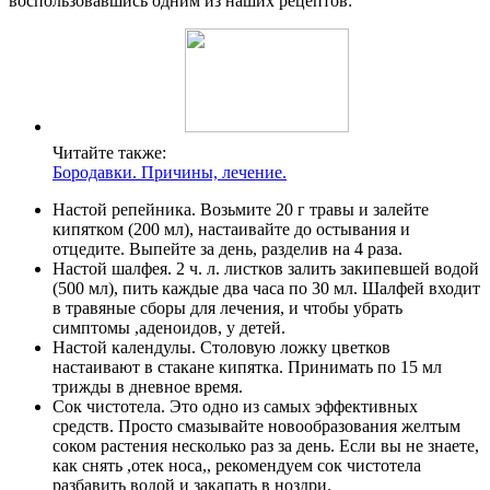
воспользовавшись одним из наших рецептов:
Читайте также:
Бородавки. Причины, лечение.
Настой репейника. Возьмите 20 г травы и залейте
кипятком (200 мл), настаивайте до остывания и
отцедите. Выпейте за день, разделив на 4 раза.
Настой шалфея. 2 ч. л. листков залить закипевшей водой
(500 мл), пить каждые два часа по 30 мл. Шалфей входит
в травяные сборы для лечения, и чтобы убрать
симптомы ,аденоидов, у детей.
Настой календулы. Столовую ложку цветков
настаивают в стакане кипятка. Принимать по 15 мл
трижды в дневное время.
Сок чистотела. Это одно из самых эффективных
средств. Просто смазывайте новообразования желтым
соком растения несколько раз за день. Если вы не знаете,
как снять ,отек носа,, рекомендуем сок чистотела
разбавить водой и закапать в ноздри.