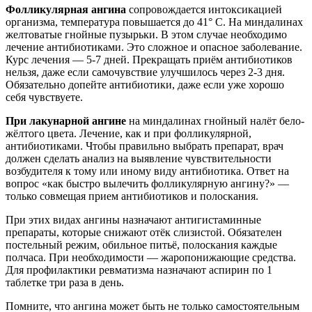
Фолликулярная ангина
сопровождается интоксикацией
организма, температура повышается до 41° С. На миндалинах
желтоватые гнойные пузырьки. В этом случае необходимо
лечение антибиотиками. Это сложное и опасное заболевание.
Курс лечения — 5-7 дней. Прекращать приём антибиотиков
нельзя, даже если самочувствие улучшилось через 2-3 дня.
Обязательно допейте антибиотики, даже если уже хорошо
себя чувствуете.
При лакунарной ангине
на миндалинах гнойный налёт бело-
жёлтого цвета. Лечение, как и при фолликулярной,
антибиотиками. Чтобы правильно выбрать препарат, врач
должен сделать анализ на выявление чувствительности
возбудителя к тому или иному виду антибиотика. Ответ на
вопрос «как быстро вылечить фолликулярную ангину?» —
только совмещая прием антибиотиков и полоскания.
При этих видах ангины назначают антигистаминные
препараты, которые снижают отёк слизистой. Обязателен
постельный режим, обильное питьё, полоскания каждые
полчаса. При необходимости — жаропонижающие средства.
Для профилактики ревматизма назначают аспирин по 1
таблетке три раза в день.
Помните, что ангина может быть не только самостоятельным