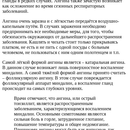
гланды в редких случаях. Ангина также зачастую возникает
как осложнение во время сезонных респираторных
заболеваний.
Ангина очень заразна и с лёгкостью передаётся воздушно-
капельным путём. В случаях заражения необходимо
предпринимать все необходимые меры, для того, чтобы
обезопасить окружающих от дальнейшего распространения
заболевания. Кашлять и чихать стоит только прикрываясь
платком, не есть и не пить с одной посуды с больным
человеком, не пользоваться с ним одним полотенцем и т.п.
Самой лёгкой формой ангины является – катаральная ангина.
В данном случае возникает лишь поверхностное воспаление
миндалин. А самой тяжёлой формой ангины принято считать
– фолликулярную ангину. В этом случае повреждается
фолликулярный аппарат миндалин, а воспаление гланд
происходит на самых глубоких уровнях.
Врачи отмечают, что ангина, или острый
тонзиллит, является распространенным
заболеванием, характеризующимся воспалением
миндалин. Основными симптомами являются
сильная боль в горле, затрудненное глотание,
повышение температуры и общее недомогание.
Причинами ангины могут быть как вирусные, так