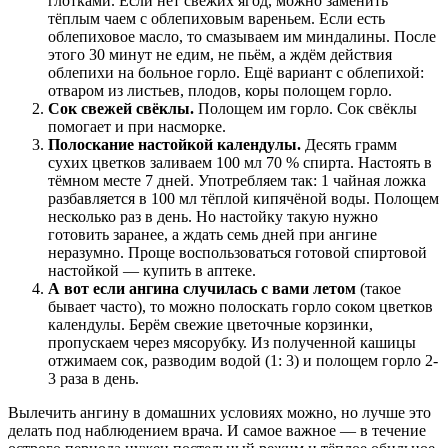
глотками. Если нет свежих ягод, можно заменить
тёплым чаем с облепиховым вареньем. Если есть
облепиховое масло, то смазываем им миндалины. После
этого 30 минут не едим, не пьём, а ждём действия
облепихи на больное горло. Ещё вариант с облепихой:
отваром из листьев, плодов, коры полощем горло.
Сок свежей свёклы.
Полощем им горло. Сок свёклы
помогает и при насморке.
Полоскание настойкой календулы.
Десять грамм
сухих цветков заливаем 100 мл 70 % спирта. Настоять в
тёмном месте 7 дней. Употребляем так: 1 чайная ложка
разбавляется в 100 мл тёплой кипячёной воды. Полощем
несколько раз в день. Но настойку такую нужно
готовить заранее, а ждать семь дней при ангине
неразумно. Проще воспользоваться готовой спиртовой
настойкой — купить в аптеке.
А вот если ангина случилась с вами летом
(такое
бывает часто), то можно полоскать горло соком цветков
календулы. Берём свежие цветочные корзинки,
пропускаем через мясорубку. Из полученной кашицы
отжимаем сок, разводим водой (1: 3) и полощем горло 2-
3 раза в день.
Вылечить ангину в домашних условиях можно, но лучше это
делать под наблюдением врача. И самое важное — в течение