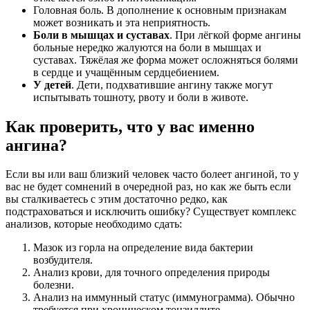
Головная боль. В дополнение к основным признакам
может возникать и эта неприятность.
Боли в мышцах и суставах
. При лёгкой форме ангины
больные нередко жалуются на боли в мышцах и
суставах. Тяжёлая же форма может осложняться болями
в сердце и учащённым сердцебиением.
У детей
. Дети, подхватившие ангину также могут
испытывать тошноту, рвоту и боли в животе.
Как проверить, что у вас именно
ангина?
Если вы или ваш близкий человек часто болеет ангиной, то у
вас не будет сомнений в очередной раз, но как же быть если
вы сталкиваетесь с этим достаточно редко, как
подстраховаться и исключить ошибку? Существует комплекс
анализов, которые необходимо сдать:
Мазок из горла на определение вида бактерии
возбудителя.
Анализ крови, для точного определения природы
болезни.
Анализ на иммунный статус (иммунограмма). Обычно
требуется при хроническом тонзиллите.