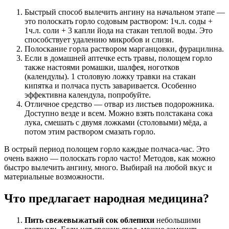
Быстрый способ вылечить ангину на начальном этапе —
это полоскать горло содовым раствором: 1ч.л. соды +
1ч.л. соли + 3 капли йода на стакан теплой воды. Это
способствует удалению микробов и слизи.
Полоскание горла раствором марганцовки, фурацилина.
Если в домашней аптечке есть травы, полощем горло
также настоями ромашки, шалфея, ноготков
(календулы). 1 столовую ложку травки на стакан
кипятка и полчаса пусть заваривается. Особенно
эффективна календула, попробуйте.
Отличное средство — отвар из листьев подорожника.
Доступно везде и всем. Можно взять полстакана сока
лука, смешать с двумя ложками (столовыми) мёда, а
потом этим раствором смазать горло.
В острый период полощем горло каждые полчаса-час. Это
очень важно — полоскать горло часто! Методов, как можно
быстро вылечить ангину, много. Выбирай на любой вкус и
материальные возможности.
Что предлагает народная медицина?
Пить свежевыжатый сок облепихи
небольшими