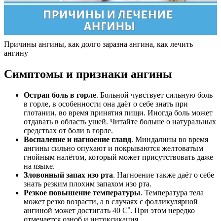
Причины ангины, как долго заразна ангина, как лечить
ангину
Симптомы и признаки ангины
Острая боль в горле
. Больной чувствует сильную боль
в горле, в особенности она даёт о себе знать при
глотании, во время принятия пищи. Иногда боль может
отдавать в область ушей. Читайте больше о натуральных
средствах от боли в горле.
Воспаление и нагноение гланд
. Миндалины во время
ангины сильно опухают и покрываются желтоватым
гнойным налётом, который может присутствовать даже
на языке.
Зловонный запах изо рта
. Нагноение также даёт о себе
знать резким плохим запахом изо рта.
Резкое повышение температуры
. Температура тела
может резко возрасти, а в случаях с фолликулярной
ангиной может достигать 40 C˚. При этом нередко
отмечается озноб и интоксикация.