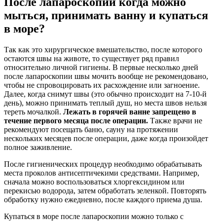
После лапароскопии когда можно
мыться, принимать ванну и купаться
в море?
Так как это хирургическое вмешательство, после которого
остаются швы на животе, то существует ряд правил
относительно личной гигиены. В первые несколько дней
после лапароскопии швы мочить вообще не рекомендовано,
чтобы не спровоцировать их расхождение или загноение.
Далее, когда снимут швы (это обычно происходит на 7-10-й
день), можно принимать теплый душ, но места швов нельзя
тереть мочалкой.
Лежать в горячей ванне запрещено в
течение первого месяца после операции.
Также врачи не
рекомендуют посещать баню, сауну на протяжении
нескольких месяцев после операции, даже когда произойдет
полное заживление.
После гигиенических процедур необходимо обрабатывать
места проколов антисептичекими средствами. Например,
сначала можно воспользоваться хлоргексидином или
перекисью водорода, затем обработать зеленкой. Повторять
обработку нужно ежедневно, после каждого приема душа.
Купаться в море после лапароскопии можно только с